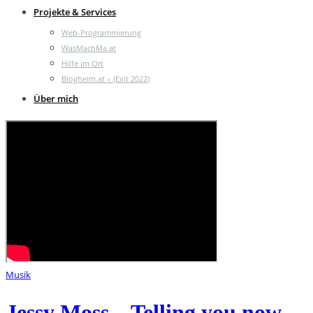
Projekte & Services
Web-Programmierung
WasMachMa.at
Hilfe im Ort
Blogheim.at – (Exit 2022)
Über mich
Musik
Jessy Moss – Telling you now