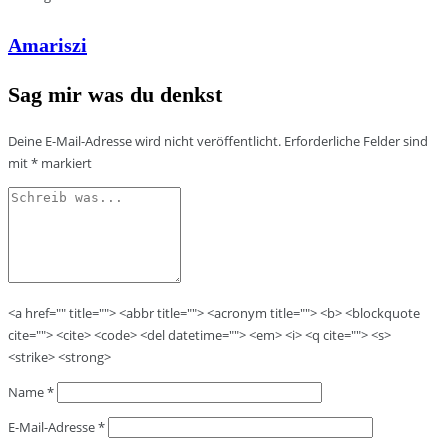
Amariszi
Sag mir was du denkst
Deine E-Mail-Adresse wird nicht veröffentlicht.
Erforderliche Felder sind
mit
*
markiert
<a href="" title=""> <abbr title=""> <acronym title=""> <b> <blockquote
cite=""> <cite> <code> <del datetime=""> <em> <i> <q cite=""> <s>
<strike> <strong>
Name
*
E-Mail-Adresse
*