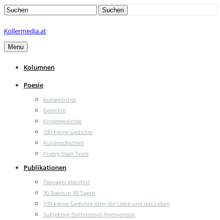
Search
Suchen
for:
Kollermedia.at
Menu
Kolumnen
Poesie
Kurzgedichte
Gedichte
Kindergedichte
100 kleine Gedichte
Kurzgeschichten
Poetry Slam Texte
Publikationen
Teenager Manifest
30 Dates in 30 Tagen
100 kleine Gedichte über die Liebe und das Leben
Subjektive Zeithorizont-Intervention