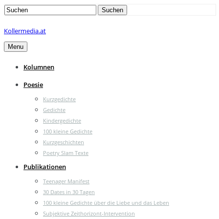
Search
Suchen
for:
Kollermedia.at
Menu
Kolumnen
Poesie
Kurzgedichte
Gedichte
Kindergedichte
100 kleine Gedichte
Kurzgeschichten
Poetry Slam Texte
Publikationen
Teenager Manifest
30 Dates in 30 Tagen
100 kleine Gedichte über die Liebe und das Leben
Subjektive Zeithorizont-Intervention