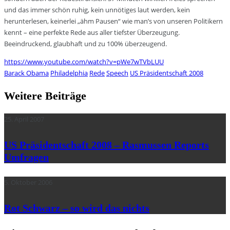
und das immer schön ruhig, kein unnötiges laut werden, kein
herunterlesen, keinerlei „ähm Pausen“ wie man’s von unseren Politikern
kennt – eine perfekte Rede aus aller tiefster Überzeugung.
Beeindruckend, glaubhaft und zu 100% überzeugend.
https://www.youtube.com/watch?v=pWe7wTVbLUU
Barack Obama
Philadelphia
Rede
Speech
US Präsidentschaft 2008
Weitere Beiträge
25. April 2007
US Präsidentschaft 2008 – Rasmussen Reports
Umfragen
5. Oktober 2006
Rot Schwarz – so wird das nichts