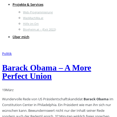
Projekte & Services
Web-Programmierung
WasMachMa.at
Hilfe im Ort
Blogheim.at – (Exit 2022)
Über mich
Politik
Barack Obama – A More
Perfect Union
19
März
Wundervolle Rede von US Präsidentschaftskandidat
Barack Obama
im
Constitution Center in Philadelphia. Ein Präsident wie man ihn sich nur
wünschen kann. Bewundernswert nicht nur der Inhalt seiner Rede
sondern auch der Redestil ansich. 37 Minuten wirklich freies sprechen