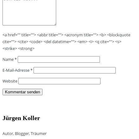
<a href="" title=""> <abbr title=""> <acronym title=""> <b> <blockquote
cite=""> <cite> <code> <del datetime=""> <em> <i> <q cite=""> <s>
<strike> <strong>
Name
*
E-Mail-Adresse
*
Website
Jürgen Koller
Autor, Blogger, Träumer