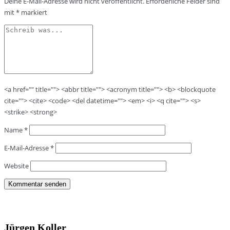
Deine E-Mail-Adresse wird nicht veröffentlicht.
Erforderliche Felder sind
mit
*
markiert
<a href="" title=""> <abbr title=""> <acronym title=""> <b> <blockquote
cite=""> <cite> <code> <del datetime=""> <em> <i> <q cite=""> <s>
<strike> <strong>
Name
*
E-Mail-Adresse
*
Website
Jürgen Koller