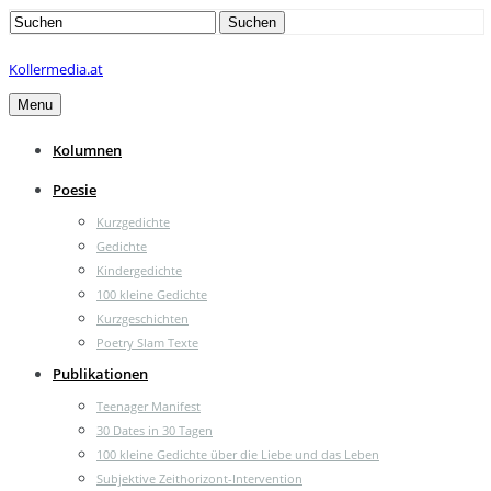
Search
Suchen
for:
Kollermedia.at
Menu
Kolumnen
Poesie
Kurzgedichte
Gedichte
Kindergedichte
100 kleine Gedichte
Kurzgeschichten
Poetry Slam Texte
Publikationen
Teenager Manifest
30 Dates in 30 Tagen
100 kleine Gedichte über die Liebe und das Leben
Subjektive Zeithorizont-Intervention