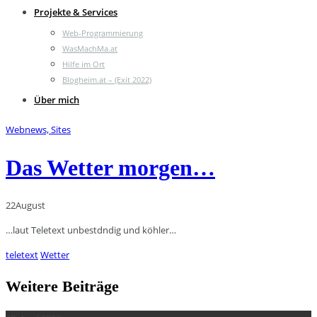
Projekte & Services
Web-Programmierung
WasMachMa.at
Hilfe im Ort
Blogheim.at – (Exit 2022)
Über mich
Webnews, Sites
Das Wetter morgen…
22
August
…laut Teletext unbestdndig und köhler…
teletext
Wetter
Weitere Beiträge