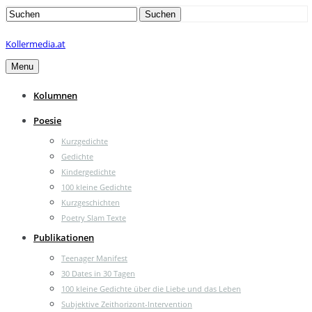
Search
Suchen
for:
Kollermedia.at
Menu
Kolumnen
Poesie
Kurzgedichte
Gedichte
Kindergedichte
100 kleine Gedichte
Kurzgeschichten
Poetry Slam Texte
Publikationen
Teenager Manifest
30 Dates in 30 Tagen
100 kleine Gedichte über die Liebe und das Leben
Subjektive Zeithorizont-Intervention