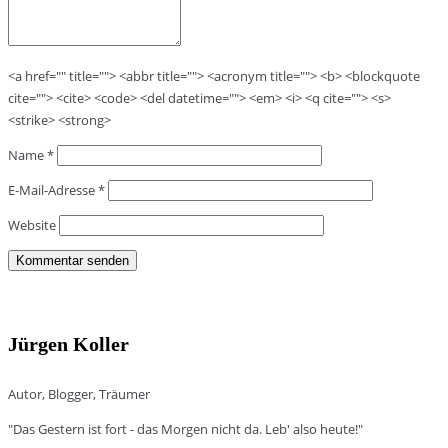
<a href="" title=""> <abbr title=""> <acronym title=""> <b> <blockquote
cite=""> <cite> <code> <del datetime=""> <em> <i> <q cite=""> <s>
<strike> <strong>
Name
*
E-Mail-Adresse
*
Website
Jürgen Koller
Autor, Blogger, Träumer
"Das Gestern ist fort - das Morgen nicht da. Leb' also heute!"