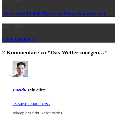
23. April 2008
Die ersten 15.000 Flyer für WhatsYourRecord
20. April 2007
GET LINKED
2 Kommentare zu “
Das Wetter morgen…
”
smeidu
schreibt:
25. August 2008 at 13:53
solange des nicht „koller“ wird;-)