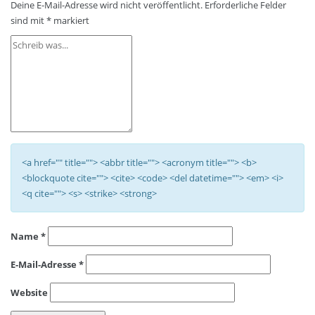
Deine E-Mail-Adresse wird nicht veröffentlicht.
Erforderliche Felder
sind mit
*
markiert
<a href="" title=""> <abbr title=""> <acronym title=""> <b>
<blockquote cite=""> <cite> <code> <del datetime=""> <em> <i>
<q cite=""> <s> <strike> <strong>
Name
*
E-Mail-Adresse
*
Website