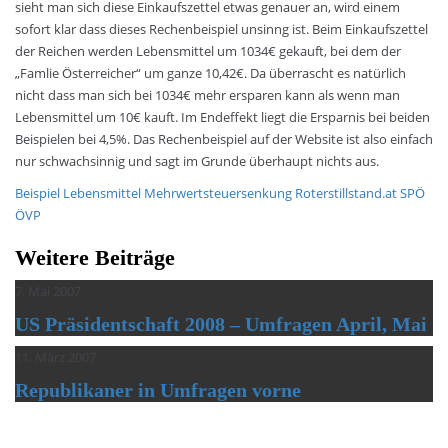
sieht man sich diese Einkaufszettel etwas genauer an, wird einem
sofort klar dass dieses Rechenbeispiel unsinng ist. Beim Einkaufszettel
der Reichen werden Lebensmittel um 1034€ gekauft, bei dem der
„Famlie Österreicher“ um ganze 10,42€. Da überrascht es natürlich
nicht dass man sich bei 1034€ mehr ersparen kann als wenn man
Lebensmittel um 10€ kauft. Im Endeffekt liegt die Ersparnis bei beiden
Beispielen bei 4,5%. Das Rechenbeispiel auf der Website ist also einfach
nur schwachsinnig und sagt im Grunde überhaupt nichts aus.
Beispiel
Lebensmittel
Mehrwertsteuersenkung
Roterstillstand.at
SPÖ
ÖVP
Weitere Beiträge
7. Mai 2007
US Präsidentschaft 2008 – Umfragen April, Mai
11. März 2007
Republikaner in Umfragen vorne