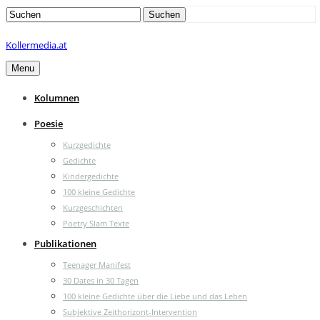
Search
Suchen
for:
Kollermedia.at
Menu
Kolumnen
Poesie
Kurzgedichte
Gedichte
Kindergedichte
100 kleine Gedichte
Kurzgeschichten
Poetry Slam Texte
Publikationen
Teenager Manifest
30 Dates in 30 Tagen
100 kleine Gedichte über die Liebe und das Leben
Subjektive Zeithorizont-Intervention