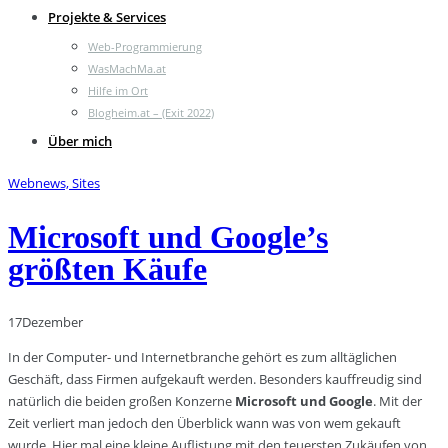
Projekte & Services
Web-Programmierung
WasMachMa.at
Hilfe im Ort
Blogheim.at – (Exit 2022)
Über mich
Webnews, Sites
Microsoft und Google’s
größten Käufe
17
Dezember
In der Computer- und Internetbranche gehört es zum alltäglichen
Geschäft, dass Firmen aufgekauft werden. Besonders kauffreudig sind
natürlich die beiden großen Konzerne
Microsoft und Google
. Mit der
Zeit verliert man jedoch den Überblick wann was von wem gekauft
wurde. Hier mal eine kleine Auflistung mit den teuersten Zukäufen von