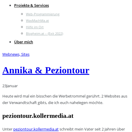
Projekte & Services
Web-Programmierung
WasMachMa.at
Hilfe im Ort
Blogheim.at – (Exit 2022)
Über mich
Webnews, Sites
Annika & Peziontour
23
Januar
Heute wird mal ein bisschen die Werbetrommel gerührt. 2 Websites aus
der Verwandtschaft gibts, die ich euch nahelegen möchte.
peziontour.kollermedia.at
Unter
peziontour.kollermedia.at
schreibt mein Vater seit 2 Jahren über