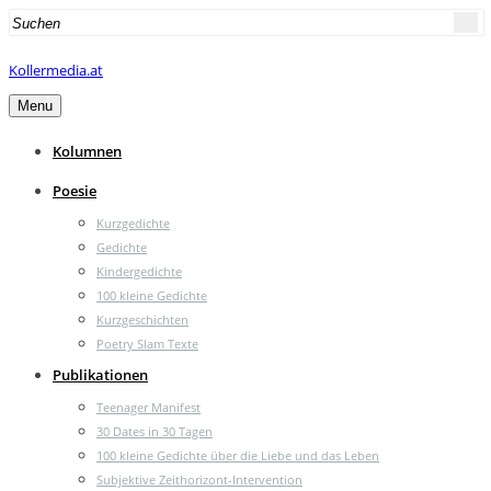
Search
for:
Kollermedia.at
Menu
Kolumnen
Poesie
Kurzgedichte
Gedichte
Kindergedichte
100 kleine Gedichte
Kurzgeschichten
Poetry Slam Texte
Publikationen
Teenager Manifest
30 Dates in 30 Tagen
100 kleine Gedichte über die Liebe und das Leben
Subjektive Zeithorizont-Intervention