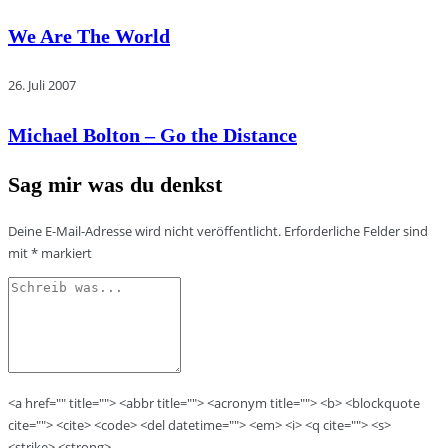
We Are The World
26. Juli 2007
Michael Bolton – Go the Distance
Sag mir was du denkst
Deine E-Mail-Adresse wird nicht veröffentlicht.
Erforderliche Felder sind
mit
*
markiert
<a href="" title=""> <abbr title=""> <acronym title=""> <b> <blockquote
cite=""> <cite> <code> <del datetime=""> <em> <i> <q cite=""> <s>
<strike> <strong>