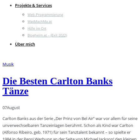
Projekte & Services
Web-Programmierung
WasMachMa.at
Hilfe im Ort
Blogheim.at – (Exit 2022)
Über mich
Musik
Die Besten Carlton Banks
Tänze
07
August
Carlton Banks aus der Serie „Der Prinz von Bel Air“ war vor allem für seine
unverwechselbaren Tanzeinlagen berühmt. Schon als Kind war Carlton
(Alfonso Ribeiro, geb. 1971) für sein Tanztalent bekannt – so spielte er
1984 in der Pepsi Werbung an der Seite von Michael Jackson! den kleinen