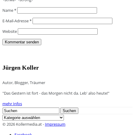
Name
*
E-Mail-Adresse
*
Website
Jürgen Koller
Autor, Blogger, Träumer
"Das Gestern ist fort - das Morgen nicht da. Leb' also heute!"
mehr Infos
Search
Suchen
for:
Kategorien
© 2026 Kollermedia.at -
Impressum
Facebook