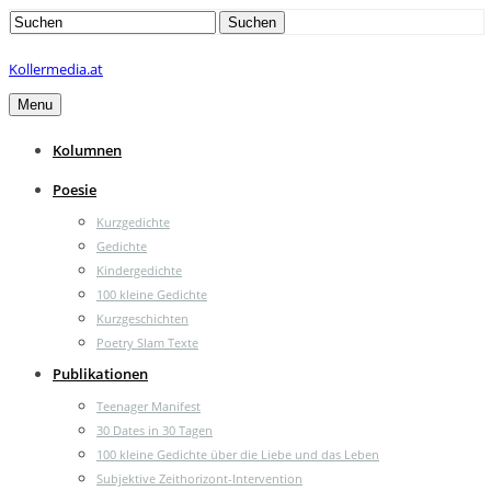
Search
Suchen
for:
Kollermedia.at
Menu
Kolumnen
Poesie
Kurzgedichte
Gedichte
Kindergedichte
100 kleine Gedichte
Kurzgeschichten
Poetry Slam Texte
Publikationen
Teenager Manifest
30 Dates in 30 Tagen
100 kleine Gedichte über die Liebe und das Leben
Subjektive Zeithorizont-Intervention