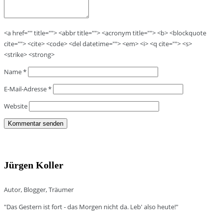
<a href="" title=""> <abbr title=""> <acronym title=""> <b> <blockquote
cite=""> <cite> <code> <del datetime=""> <em> <i> <q cite=""> <s>
<strike> <strong>
Name
*
E-Mail-Adresse
*
Website
Jürgen Koller
Autor, Blogger, Träumer
"Das Gestern ist fort - das Morgen nicht da. Leb' also heute!"