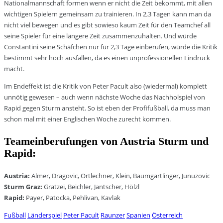
Nationalmannschaft formen wenn er nicht die Zeit bekommt, mit allen
wichtigen Spielern gemeinsam zu trainieren. In 2,3 Tagen kann man da
nicht viel bewegen und es gibt sowieso kaum Zeit für den Teamchef all
seine Spieler für eine längere Zeit zusammenzuhalten. Und würde
Constantini seine Schäfchen nur für 2,3 Tage einberufen, würde die Kritik
bestimmt sehr hoch ausfallen, da es einen unprofessionellen Eindruck
macht.
Im Endeffekt ist die Kritik von Peter Pacult also (wiedermal) komplett
unnötig gewesen – auch wenn nächste Woche das Nachholspiel von
Rapid gegen Sturm ansteht. So ist eben der Profifußball, da muss man
schon mal mit einer Englischen Woche zurecht kommen.
Teameinberufungen von Austria Sturm und
Rapid:
Austria:
Almer, Dragovic, Ortlechner, Klein, Baumgartlinger, Junuzovic
Sturm Graz:
Gratzei, Beichler, Jantscher, Hölzl
Rapid:
Payer, Patocka, Pehlivan, Kavlak
Fußball
Länderspiel
Peter Pacult
Raunzer
Spanien
Österreich