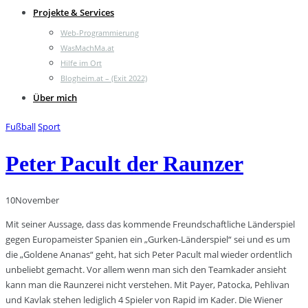
Projekte & Services
Web-Programmierung
WasMachMa.at
Hilfe im Ort
Blogheim.at – (Exit 2022)
Über mich
Fußball
Sport
Peter Pacult der Raunzer
10
November
Mit seiner Aussage, dass das kommende Freundschaftliche Länderspiel
gegen Europameister Spanien ein „Gurken-Länderspiel“ sei und es um
die „Goldene Ananas“ geht, hat sich Peter Pacult mal wieder ordentlich
unbeliebt gemacht. Vor allem wenn man sich den Teamkader ansieht
kann man die Raunzerei nicht verstehen. Mit Payer, Patocka, Pehlivan
und Kavlak stehen lediglich 4 Spieler von Rapid im Kader. Die Wiener