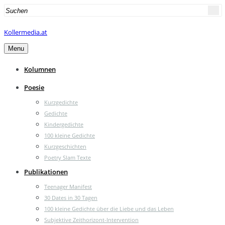
Search
for:
Kollermedia.at
Menu
Kolumnen
Poesie
Kurzgedichte
Gedichte
Kindergedichte
100 kleine Gedichte
Kurzgeschichten
Poetry Slam Texte
Publikationen
Teenager Manifest
30 Dates in 30 Tagen
100 kleine Gedichte über die Liebe und das Leben
Subjektive Zeithorizont-Intervention