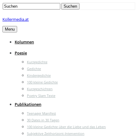
Search
Suchen
for:
Kollermedia.at
Menu
Kolumnen
Poesie
Kurzgedichte
Gedichte
Kindergedichte
100 kleine Gedichte
Kurzgeschichten
Poetry Slam Texte
Publikationen
Teenager Manifest
30 Dates in 30 Tagen
100 kleine Gedichte über die Liebe und das Leben
Subjektive Zeithorizont-Intervention