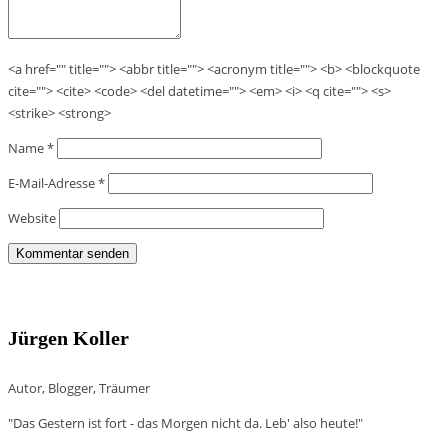
<a href="" title=""> <abbr title=""> <acronym title=""> <b> <blockquote
cite=""> <cite> <code> <del datetime=""> <em> <i> <q cite=""> <s>
<strike> <strong>
Name
*
E-Mail-Adresse
*
Website
Jürgen Koller
Autor, Blogger, Träumer
"Das Gestern ist fort - das Morgen nicht da. Leb' also heute!"