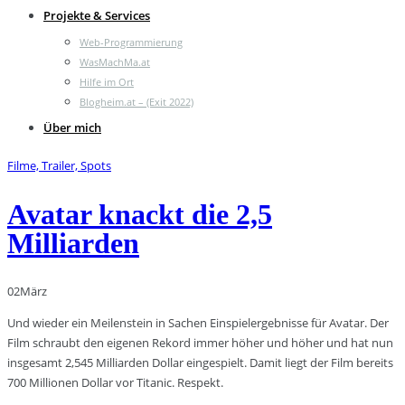
Projekte & Services
Web-Programmierung
WasMachMa.at
Hilfe im Ort
Blogheim.at – (Exit 2022)
Über mich
Filme, Trailer, Spots
Avatar knackt die 2,5
Milliarden
02
März
Und wieder ein Meilenstein in Sachen Einspielergebnisse für Avatar. Der
Film schraubt den eigenen Rekord immer höher und höher und hat nun
insgesamt 2,545 Milliarden Dollar eingespielt. Damit liegt der Film bereits
700 Millionen Dollar vor Titanic. Respekt.