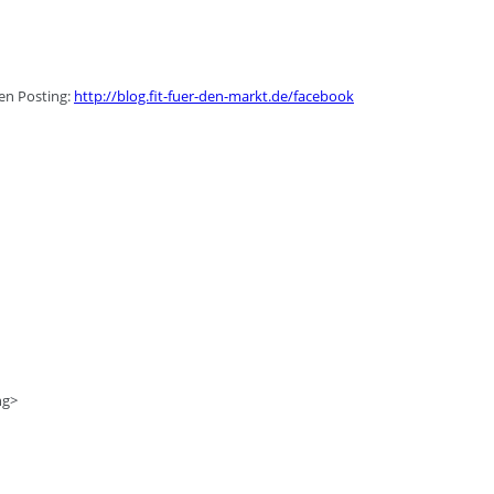
en Posting:
http://blog.fit-fuer-den-markt.de/facebook
ng>