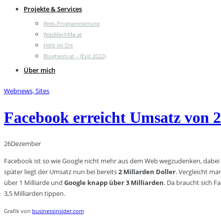
Projekte & Services
Web-Programmierung
WasMachMa.at
Hilfe im Ort
Blogheim.at – (Exit 2022)
Über mich
Webnews, Sites
Facebook erreicht Umsatz von 2
26
Dezember
Facebook ist so wie Google nicht mehr aus dem Web wegzudenken, dabei gibt
später liegt der Umsatz nun bei bereits
2 Millarden Doller
. Vergleicht m
über 1 Milliarde und
Google knapp über 3 Milliarden
. Da braucht sich F
3,5 Milliarden tippen.
Grafik von
businessinsider.com