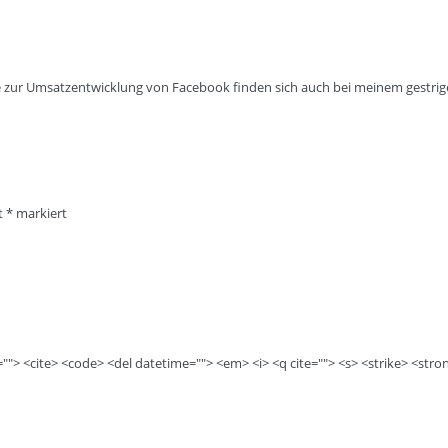
te zur Umsatzentwicklung von Facebook finden sich auch bei meinem gestrig
it
*
markiert
e=""> <cite> <code> <del datetime=""> <em> <i> <q cite=""> <s> <strike> <stro