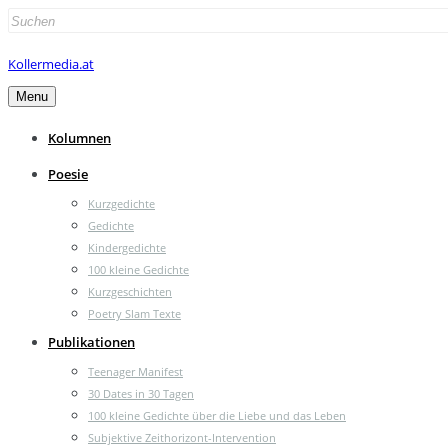
Search
for:
Kollermedia.at
Menu
Kolumnen
Poesie
Kurzgedichte
Gedichte
Kindergedichte
100 kleine Gedichte
Kurzgeschichten
Poetry Slam Texte
Publikationen
Teenager Manifest
30 Dates in 30 Tagen
100 kleine Gedichte über die Liebe und das Leben
Subjektive Zeithorizont-Intervention