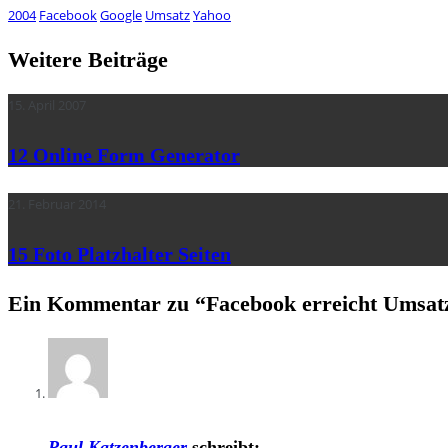
2004
Facebook
Google
Umsatz
Yahoo
Weitere Beiträge
15. April 2007
12 Online Form Generator
21. Februar 2014
15 Foto Platzhalter Seiten
Ein Kommentar zu “
Facebook erreicht Umsatz
Paul Katzenberger
schreibt: