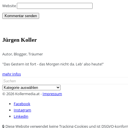
Website
Jürgen Koller
Autor, Blogger, Träumer
"Das Gestern ist fort - das Morgen nicht da. Leb' also heute!"
mehr Infos
Search
for:
Kategorien
© 2026 Kollermedia.at -
Impressum
Facebook
Instagram
Linkedin
🔒 Diese Website verwendet keine Tracking-Cookies und ist DSGVO-konfor