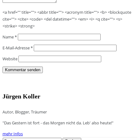
<a href="" title=""> <abbr title=""> <acronym title=""> <b> <blockquote
cite=""> <cite> <code> <del datetime=""> <em> <i> <q cite=""> <s>
<strike> <strong>
Name
*
E-Mail-Adresse
*
Website
Jürgen Koller
Autor, Blogger, Träumer
"Das Gestern ist fort - das Morgen nicht da. Leb' also heute!"
mehr Infos