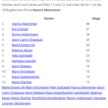
Stecher auch noch einen auf Platz 11 und 12. Ganz klar die Nr. 1 ist der
1978 geborene Finne
Hannu Manninen
.
Name
Siege
1.
Hannu Manninen
48
2.
Eric Frenzel
31
3.
Ronny Ackermann
28
4.
Jason Lamy-Chappuis
20
5.
Bjarte Engen Vik
26
6.
Magnus Moan
25
7.
Felix Gottwald
23
8.
Samppa Lajunen
20
9.
Kenji Ogiwara
19
10.
Björn Kircheisen
16
11.
Klaus Sulzenbacher
14
12.
Mario Stecher
12
Bjarte Engen Vik
Björn Kircheisen
Felix Gottwald
Hannu Manninen
Jason
Lamy-Chappuis
Kenji Ogiwara
Klaus Sulzenbacher
Langlaufen
Magnus
Moan
Mario Stecher
Nordische Kombination
Ronny Ackermann
Samppa
Lajunen
Skispringen