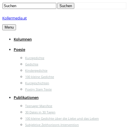
Search
Suchen
for:
Kollermedia.at
Menu
Kolumnen
Poesie
Kurzgedichte
Gedichte
Kindergedichte
100 kleine Gedichte
Kurzgeschichten
Poetry Slam Texte
Publikationen
Teenager Manifest
30 Dates in 30 Tagen
100 kleine Gedichte über die Liebe und das Leben
Subjektive Zeithorizont-Intervention