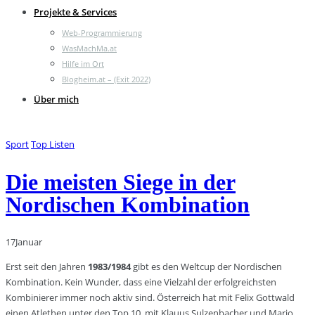
Projekte & Services
Web-Programmierung
WasMachMa.at
Hilfe im Ort
Blogheim.at – (Exit 2022)
Über mich
Sport
Top Listen
Die meisten Siege in der
Nordischen Kombination
17
Januar
Erst seit den Jahren
1983/1984
gibt es den Weltcup der Nordischen
Kombination. Kein Wunder, dass eine Vielzahl der erfolgreichsten
Kombinierer immer noch aktiv sind. Österreich hat mit Felix Gottwald
einen Atlethen unter den Top 10, mit Klauus Sulzenbacher und Mario