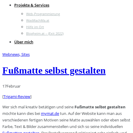
Projekte & Services
Web-Programmierung
WasMachMa.at
Hilfe im Ort
Blogheim.at – (Exit 2022)
Über mich
Webnews, Sites
Fußmatte selbst gestalten
17
Februar
[
Trigami-Review
]
Wer sich mal kreativ betätigen und seine
Fußmatte selbst gestalten
möchte kann dies bei
mymat.de
tun. Auf der Website kann man aus
verschiedenen fertigen Motiven seine Matte auswählen oder eben selbst
Farbe, Text & Bilder zusammenstellen und sich so seine individuellen