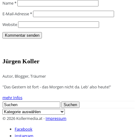
Name
*
E-Mail-Adresse
*
Website
Jürgen Koller
Autor, Blogger, Träumer
"Das Gestern ist fort - das Morgen nicht da. Leb' also heute!"
mehr Infos
Search
Suchen
for:
Kategorien
© 2026 Kollermedia.at -
Impressum
Facebook
Instagram