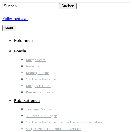
Search
Suchen
for:
Kollermedia.at
Menu
Kolumnen
Poesie
Kurzgedichte
Gedichte
Kindergedichte
100 kleine Gedichte
Kurzgeschichten
Poetry Slam Texte
Publikationen
Teenager Manifest
30 Dates in 30 Tagen
100 kleine Gedichte über die Liebe und das Leben
Subjektive Zeithorizont-Intervention