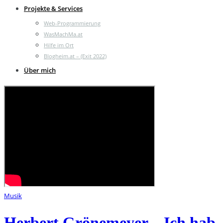
Projekte & Services
Web-Programmierung
WasMachMa.at
Hilfe im Ort
Blogheim.at – (Exit 2022)
Über mich
Musik
Herbert Grönemeyer – Ich hab