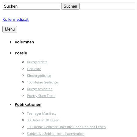
Search
Suchen
for:
Kollermedia.at
Menu
Kolumnen
Poesie
Kurzgedichte
Gedichte
Kindergedichte
100 kleine Gedichte
Kurzgeschichten
Poetry Slam Texte
Publikationen
Teenager Manifest
30 Dates in 30 Tagen
100 kleine Gedichte über die Liebe und das Leben
Subjektive Zeithorizont-Intervention