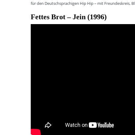
für den Deutschsprachigen Hip Hip – mit Freundeskreis, Bl
Fettes Brot – Jein (1996)