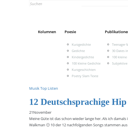
Search
for:
Kolumnen
Poesie
Publikatione
Kurzgedichte
Teenager M
Gedichte
30 Dates i
Kindergedichte
100 kleine
100 kleine Gedichte
Subjektive
Kurzgeschichten
Poetry Slam Texte
Musik
Top Listen
12 Deutschsprachige Hip
21
November
Meine Güte ist das schon wieder lange her. Als ich damals 
Walkman 🙂 10 der 12 nachfolgenden Songs stammen aus de