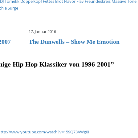
DJ Tomekk
Doppelkopf
Fettes Brot
Flavor Flav
Freundeskreis
Massive Töne
ch a Surge
17. Januar 2016
2007
The Dunwells – Show Me Emotion
hige Hip Hop Klassiker von 1996-2001
”
http://www.youtube.com/watch?v=159Q73AWg0I