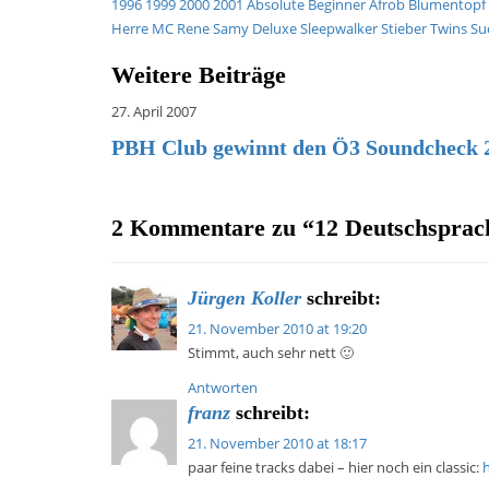
1996
1999
2000
2001
Absolute Beginner
Afrob
Blumentopf
Herre
MC Rene
Samy Deluxe
Sleepwalker
Stieber Twins
Su
Weitere Beiträge
27. April 2007
PBH Club gewinnt den Ö3 Soundcheck 
2 Kommentare zu “
12 Deutschsprac
Jürgen Koller
schreibt:
21. November 2010 at 19:20
Stimmt, auch sehr nett 🙂
Antworten
franz
schreibt:
21. November 2010 at 18:17
paar feine tracks dabei – hier noch ein classic: