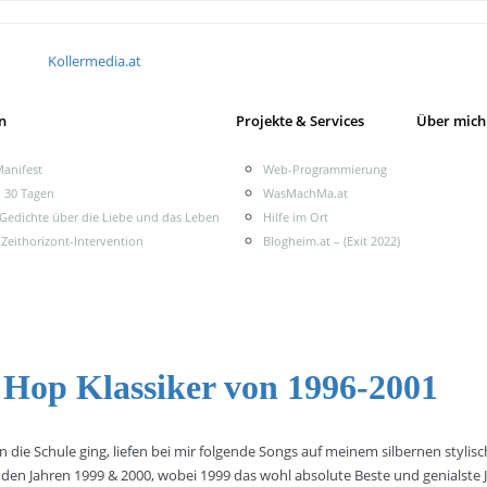
Kollermedia.at
n
Projekte & Services
Über mich
anifest
Web-Programmierung
n 30 Tagen
WasMachMa.at
 Gedichte über die Liebe und das Leben
Hilfe im Ort
 Zeithorizont-Intervention
Blogheim.at – (Exit 2022)
 Hop Klassiker von 1996-2001
in die Schule ging, liefen bei mir folgende Songs auf meinem silbernen styli
n Jahren 1999 & 2000, wobei 1999 das wohl absolute Beste und genialste 