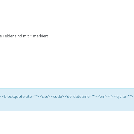
he Felder sind mit
*
markiert
<b> <blockquote cite=""> <cite> <code> <del datetime=""> <em> <i> <q cite="">