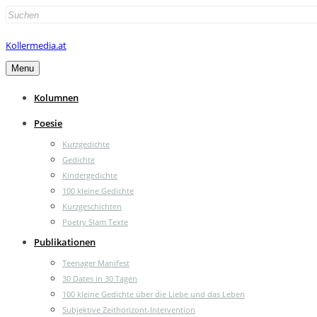
Search
for:
Kollermedia.at
Menu
Kolumnen
Poesie
Kurzgedichte
Gedichte
Kindergedichte
100 kleine Gedichte
Kurzgeschichten
Poetry Slam Texte
Publikationen
Teenager Manifest
30 Dates in 30 Tagen
100 kleine Gedichte über die Liebe und das Leben
Subjektive Zeithorizont-Intervention