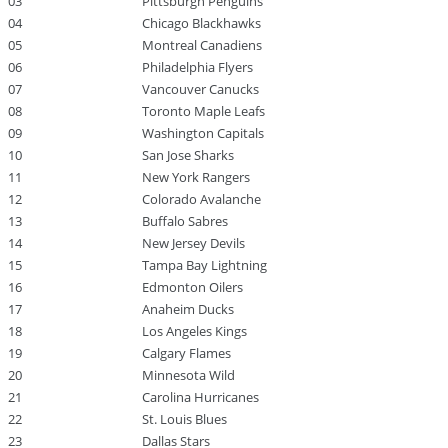
03
Pittsburgh Penguins
04
Chicago Blackhawks
05
Montreal Canadiens
06
Philadelphia Flyers
07
Vancouver Canucks
08
Toronto Maple Leafs
09
Washington Capitals
10
San Jose Sharks
11
New York Rangers
12
Colorado Avalanche
13
Buffalo Sabres
14
New Jersey Devils
15
Tampa Bay Lightning
16
Edmonton Oilers
17
Anaheim Ducks
18
Los Angeles Kings
19
Calgary Flames
20
Minnesota Wild
21
Carolina Hurricanes
22
St. Louis Blues
23
Dallas Stars