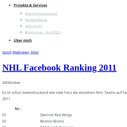
Projekte & Services
Web-Programmierung
WasMachMa.at
Hilfe im Ort
Blogheim.at – (Exit 2022)
Über mich
Sport
Webnews, Sites
NHL Facebook Ranking 2011
30
Oktober
Es ist schon beeindruckend wie viele Fans die einzelnen NHL Teams auf F
2011.
Nr.
01
Dertroit Red Wings
02
Boston Bruins