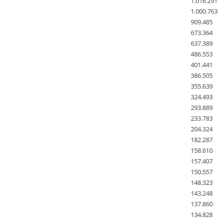
1.016.291
1.000.763
909.485
673.364
637.389
486.553
401.441
386.505
355.639
324.493
293.889
233.783
204.324
182.287
158.610
157.407
150.557
148.323
143.248
137.860
134.828