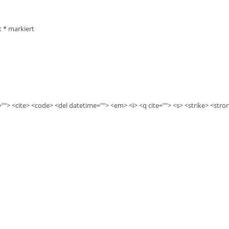
it
*
markiert
e=""> <cite> <code> <del datetime=""> <em> <i> <q cite=""> <s> <strike> <stro