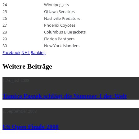
24
Winnipeg Jets
25
Ottawa Senators
26
Nashville Predators
27
Phoenix Coyotes
28
Columbus Blue Jackets
29
Florida Panthers
30
New York Islanders
Facebook
NHL
Ranking
Weitere Beiträge
1. August 2008
Tamira Paszek schlägt die Nummer 1 der Welt
8. September 2008
US Open Finale 2008