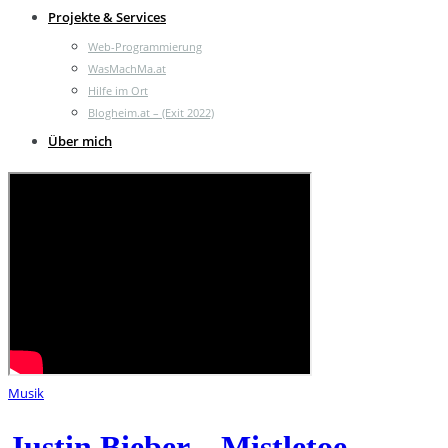
Projekte & Services
Web-Programmierung
WasMachMa.at
Hilfe im Ort
Blogheim.at – (Exit 2022)
Über mich
Musik
Justin Bieber – Mistletoe