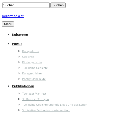
Search
Suchen
for:
Kollermedia.at
Menu
Kolumnen
Poesie
Kurzgedichte
Gedichte
Kindergedichte
100 kleine Gedichte
Kurzgeschichten
Poetry Slam Texte
Publikationen
Teenager Manifest
30 Dates in 30 Tagen
100 kleine Gedichte über die Liebe und das Leben
Subjektive Zeithorizont-Intervention