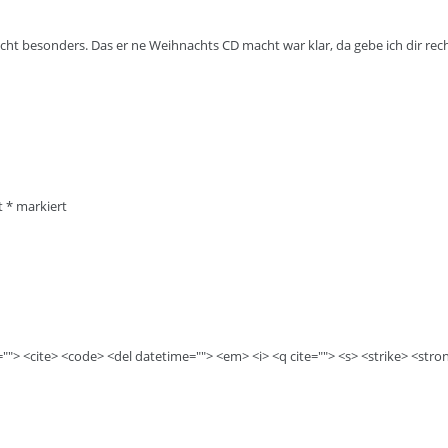
nicht besonders. Das er ne Weihnachts CD macht war klar, da gebe ich dir rech
it
*
markiert
e=""> <cite> <code> <del datetime=""> <em> <i> <q cite=""> <s> <strike> <stro