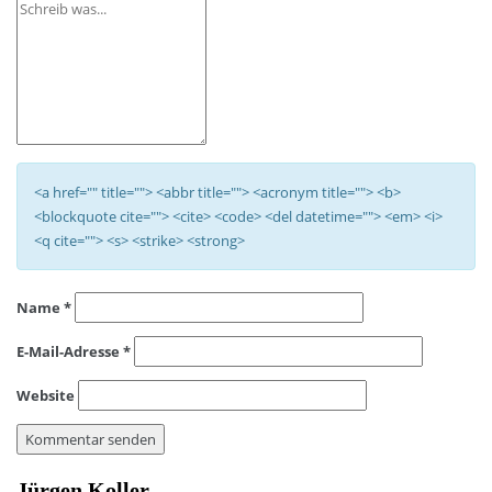
<a href="" title=""> <abbr title=""> <acronym title=""> <b>
<blockquote cite=""> <cite> <code> <del datetime=""> <em> <i>
<q cite=""> <s> <strike> <strong>
Name
*
E-Mail-Adresse
*
Website
Jürgen Koller