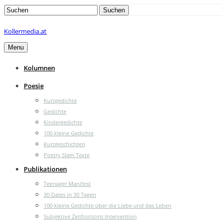
Search
Suchen
for:
Kollermedia.at
Menu
Kolumnen
Poesie
Kurzgedichte
Gedichte
Kindergedichte
100 kleine Gedichte
Kurzgeschichten
Poetry Slam Texte
Publikationen
Teenager Manifest
30 Dates in 30 Tagen
100 kleine Gedichte über die Liebe und das Leben
Subjektive Zeithorizont-Intervention