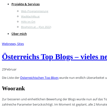
Projekte & Services
Web-Programmierung
WasMachMa.at
Hilfe im Ort
Blogheim.at – (Exit 2022)
Über mich
Webnews, Sites
Österreichs Top Blogs – vieles n
25
Februar
Die Liste der
Österreichischen Top Blogs
wurde nun endlich überarbeitet u
Woorank
Zur besseren und einheitlichen Bewertung der Blogs wurde nun auf das T
zahlreiche Parameter berücksichtigt. Im Moment ist geplant, alle 2 Monat