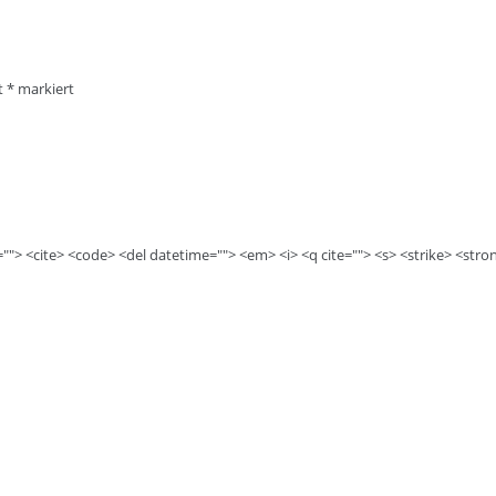
it
*
markiert
e=""> <cite> <code> <del datetime=""> <em> <i> <q cite=""> <s> <strike> <stro