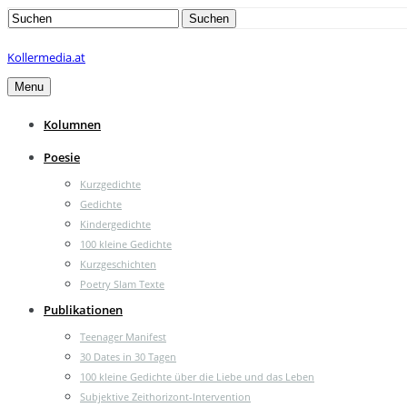
Search
Suchen
for:
Kollermedia.at
Menu
Kolumnen
Poesie
Kurzgedichte
Gedichte
Kindergedichte
100 kleine Gedichte
Kurzgeschichten
Poetry Slam Texte
Publikationen
Teenager Manifest
30 Dates in 30 Tagen
100 kleine Gedichte über die Liebe und das Leben
Subjektive Zeithorizont-Intervention