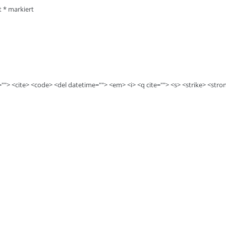
it
*
markiert
e=""> <cite> <code> <del datetime=""> <em> <i> <q cite=""> <s> <strike> <stro