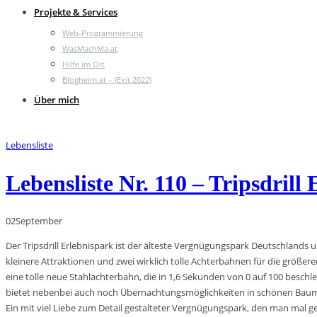
Projekte & Services
Web-Programmierung
WasMachMa.at
Hilfe im Ort
Blogheim.at – (Exit 2022)
Über mich
Lebensliste
Lebensliste Nr. 110 – Tripsdrill
02
September
Der Tripsdrill Erlebnispark ist der älteste Vergnügungspark Deutschlands
kleinere Attraktionen und zwei wirklich tolle Achterbahnen für die größere
eine tolle neue Stahlachterbahn, die in 1,6 Sekunden von 0 auf 100 beschle
bietet nebenbei auch noch Übernachtungsmöglichkeiten in schönen Baum/
Ein mit viel Liebe zum Detail gestalteter Vergnügungspark, den man mal g