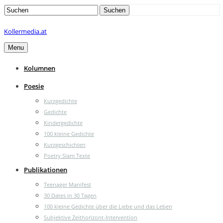
Search
Suchen
for:
Kollermedia.at
Menu
Kolumnen
Poesie
Kurzgedichte
Gedichte
Kindergedichte
100 kleine Gedichte
Kurzgeschichten
Poetry Slam Texte
Publikationen
Teenager Manifest
30 Dates in 30 Tagen
100 kleine Gedichte über die Liebe und das Leben
Subjektive Zeithorizont-Intervention