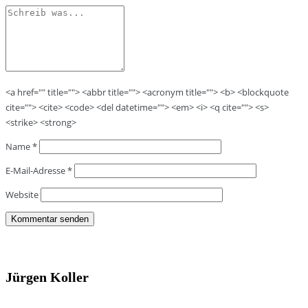
<a href="" title=""> <abbr title=""> <acronym title=""> <b> <blockquote
cite=""> <cite> <code> <del datetime=""> <em> <i> <q cite=""> <s>
<strike> <strong>
Name
*
E-Mail-Adresse
*
Website
Jürgen Koller