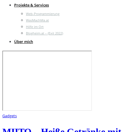
Projekte & Services
Web-Programmierung
WasMachMa.at
Hilfe im Ort
Blogheim.at – (Exit 2022)
Über mich
Gadgets
MIITO – Heiße Getränke mit