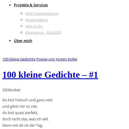
Projekte & Services
Web-Programmierung
WasMachMa.at
Hilfe im Ort
Blogheim.at – (Exit 2022)
Über mich
100 kleine Gedichte
Poesie von Jürgen Koller
100 kleine Gedichte – #1
25
Oktober
Du bist hübsch und ganz nett
und gibst mir so viel,
du bist quasi perfekt,
doch nicht das, was ich will.
Denn mit dir ist der Tag,