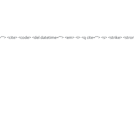
e=""> <cite> <code> <del datetime=""> <em> <i> <q cite=""> <s> <strike> <stro