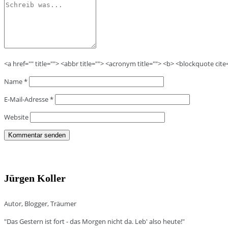
<a href="" title=""> <abbr title=""> <acronym title=""> <b> <blockquote cit
Name
*
E-Mail-Adresse
*
Website
Jürgen Koller
Autor, Blogger, Träumer
"Das Gestern ist fort - das Morgen nicht da. Leb' also heute!"