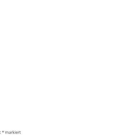
it
*
markiert