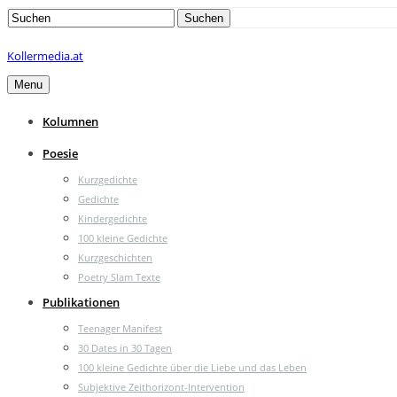
Search
Suchen
for:
Kollermedia.at
Menu
Kolumnen
Poesie
Kurzgedichte
Gedichte
Kindergedichte
100 kleine Gedichte
Kurzgeschichten
Poetry Slam Texte
Publikationen
Teenager Manifest
30 Dates in 30 Tagen
100 kleine Gedichte über die Liebe und das Leben
Subjektive Zeithorizont-Intervention