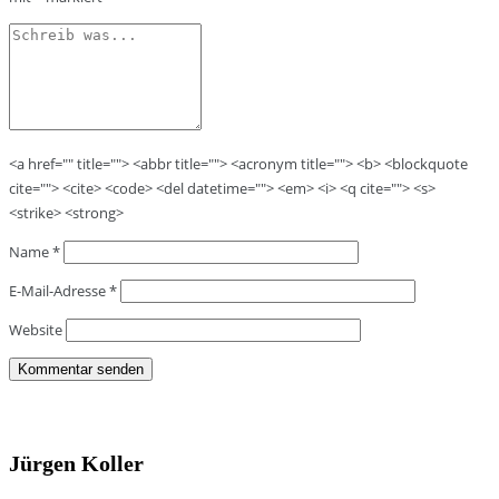
<a href="" title=""> <abbr title=""> <acronym title=""> <b> <blockquote
cite=""> <cite> <code> <del datetime=""> <em> <i> <q cite=""> <s>
<strike> <strong>
Name
*
E-Mail-Adresse
*
Website
Jürgen Koller