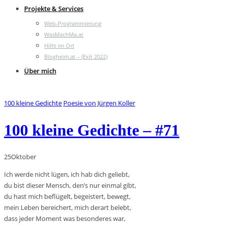
Projekte & Services
Web-Programmierung
WasMachMa.at
Hilfe im Ort
Blogheim.at – (Exit 2022)
Über mich
100 kleine Gedichte
Poesie von Jürgen Koller
100 kleine Gedichte – #71
25
Oktober
Ich werde nicht lügen, ich hab dich geliebt,
du bist dieser Mensch, den’s nur einmal gibt,
du hast mich beflügelt, begeistert, bewegt,
mein Leben bereichert, mich derart belebt,
dass jeder Moment was besonderes war,