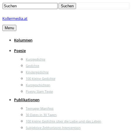
Search
Suchen
for:
Kollermedia.at
Menu
Kolumnen
Poesie
Kurzgedichte
Gedichte
Kindergedichte
100 kleine Gedichte
Kurzgeschichten
Poetry Slam Texte
Publikationen
Teenager Manifest
30 Dates in 30 Tagen
100 kleine Gedichte über die Liebe und das Leben
Subjektive Zeithorizont-Intervention