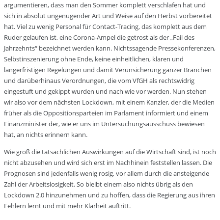
argumentieren, dass man den Sommer komplett verschlafen hat und
sich in absolut ungenügender Art und Weise auf den Herbst vorbereitet
hat. Viel zu wenig Personal für Contact-Tracing, das komplett aus dem
Ruder gelaufen ist, eine Corona-Ampel die getrost als der „Fail des
Jahrzehnts“ bezeichnet werden kann. Nichtssagende Pressekonferenzen,
Selbstinszenierung ohne Ende, keine einheitlichen, klaren und
längerfristigen Regelungen und damit Verunsicherung ganzer Branchen
und darüberhinaus Verordnungen, die vom VfGH als rechtswidrig
eingestuft und gekippt wurden und nach wie vor werden. Nun stehen
wir also vor dem nächsten Lockdown, mit einem Kanzler, der die Medien
früher als die Oppositionsparteien im Parlament informiert und einem
Finanzminister der, wie er uns im Untersuchungsausschuss bewiesen
hat, an nichts erinnern kann.
Wie groß die tatsächlichen Auswirkungen auf die Wirtschaft sind, ist noch
nicht abzusehen und wird sich erst im Nachhinein feststellen lassen. Die
Prognosen sind jedenfalls wenig rosig, vor allem durch die ansteigende
Zahl der Arbeitslosigkeit. So bleibt einem also nichts übrig als den
Lockdown 2.0 hinzunehmen und zu hoffen, dass die Regierung aus ihren
Fehlern lernt und mit mehr Klarheit auftritt.