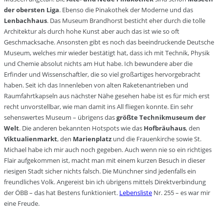
der obersten Liga
. Ebenso die Pinakothek der Moderne und das
Lenbachhaus
. Das Museum Brandhorst besticht eher durch die tolle
Architektur als durch hohe Kunst aber auch das ist wie so oft
Geschmacksache. Ansonsten gibt es noch das beeindruckende Deutsche
Museum, welches mir wieder bestätigt hat, dass ich mit Technik, Physik
und Chemie absolut nichts am Hut habe. Ich bewundere aber die
Erfinder und Wissenschaftler, die so viel großartiges hervorgebracht
haben. Seit ich das Innenleben von alten Raketenantrieben und
Raumfahrtkapseln aus nächster Nähe gesehen habe ist es für mich erst
recht unvorstellbar, wie man damit ins All fliegen konnte. Ein sehr
sehenswertes Museum – übrigens das
größte Technikmuseum der
Welt
. Die anderen bekannten Hotspots wie das
Hofbräuhaus
, den
Viktualienmarkt
, den
Marienplatz
und die Frauenkirche sowie St.
Michael habe ich mir auch noch gegeben. Auch wenn nie so ein richtiges
Flair aufgekommen ist, macht man mit einem kurzen Besuch in dieser
riesigen Stadt sicher nichts falsch. Die Münchner sind jedenfalls ein
freundliches Volk. Angereist bin ich übrigens mittels Direktverbindung
der ÖBB – das hat Bestens funktioniert.
Lebensliste
Nr. 255 – es war mir
eine Freude.