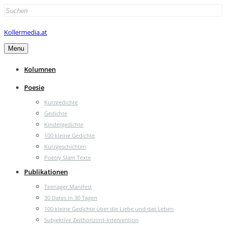
Search
for:
Kollermedia.at
Menu
Kolumnen
Poesie
Kurzgedichte
Gedichte
Kindergedichte
100 kleine Gedichte
Kurzgeschichten
Poetry Slam Texte
Publikationen
Teenager Manifest
30 Dates in 30 Tagen
100 kleine Gedichte über die Liebe und das Leben
Subjektive Zeithorizont-Intervention