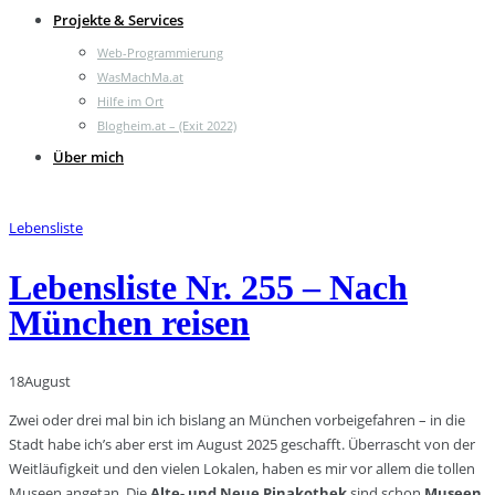
Projekte & Services
Web-Programmierung
WasMachMa.at
Hilfe im Ort
Blogheim.at – (Exit 2022)
Über mich
Lebensliste
Lebensliste Nr. 255 – Nach
München reisen
18
August
Zwei oder drei mal bin ich bislang an München vorbeigefahren – in die
Stadt habe ich’s aber erst im August 2025 geschafft. Überrascht von der
Weitläufigkeit und den vielen Lokalen, haben es mir vor allem die tollen
Museen angetan. Die
Alte- und Neue Pinakothek
sind schon
Museen