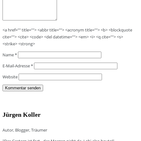
<a href="" title=""> <abbr title=""> <acronym title=""> <b> <blockquote
cite=""> <cite> <code> <del datetime=""> <em> <i> <q cite=""> <s>
<strike> <strong>
Name
*
E-Mail-Adresse
*
Website
Jürgen Koller
Autor, Blogger, Träumer