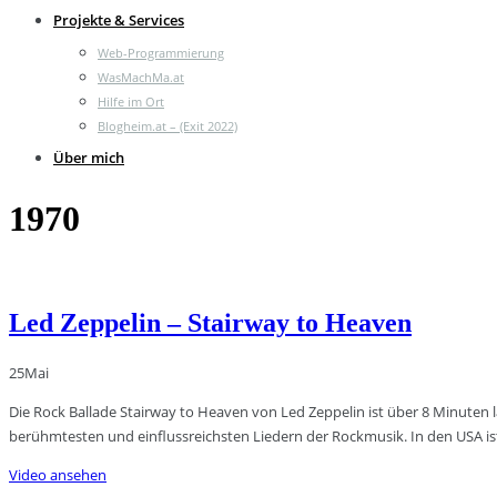
Projekte & Services
Web-Programmierung
WasMachMa.at
Hilfe im Ort
Blogheim.at – (Exit 2022)
Über mich
1970
Led Zeppelin – Stairway to Heaven
25
Mai
Die Rock Ballade Stairway to Heaven von Led Zeppelin ist über 8 Minuten
berühmtesten und einflussreichsten Liedern der Rockmusik. In den USA i
Video ansehen