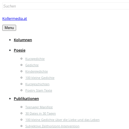
Search
for:
Kollermedia.at
Menu
Kolumnen
Poesie
Kurzgedichte
Gedichte
Kindergedichte
100 kleine Gedichte
Kurzgeschichten
Poetry Slam Texte
Publikationen
Teenager Manifest
30 Dates in 30 Tagen
100 kleine Gedichte über die Liebe und das Leben
Subjektive Zeithorizont-Intervention