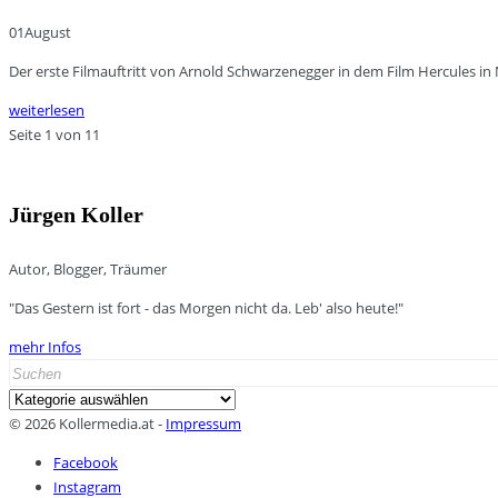
01
August
Der erste Filmauftritt von Arnold Schwarzenegger in dem Film Hercules in
weiterlesen
Seite 1 von 1
1
Jürgen Koller
Autor, Blogger, Träumer
"Das Gestern ist fort - das Morgen nicht da. Leb' also heute!"
mehr Infos
Search
for:
Kategorien
© 2026 Kollermedia.at -
Impressum
Facebook
Instagram