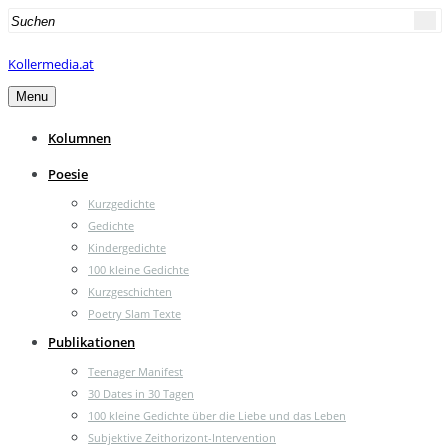
Search
for:
Kollermedia.at
Menu
Kolumnen
Poesie
Kurzgedichte
Gedichte
Kindergedichte
100 kleine Gedichte
Kurzgeschichten
Poetry Slam Texte
Publikationen
Teenager Manifest
30 Dates in 30 Tagen
100 kleine Gedichte über die Liebe und das Leben
Subjektive Zeithorizont-Intervention