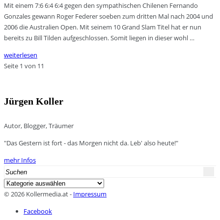
Mit einem 7:6 6:4 6:4 gegen den sympathischen Chilenen Fernando
Gonzales gewann Roger Federer soeben zum dritten Mal nach 2004 und
2006 die Australien Open. Mit seinem 10 Grand Slam Titel hat er nun
bereits zu Bill Tilden aufgeschlossen. Somit liegen in dieser wohl …
weiterlesen
Seite 1 von 1
1
Jürgen Koller
Autor, Blogger, Träumer
"Das Gestern ist fort - das Morgen nicht da. Leb' also heute!"
mehr Infos
Search
for:
Kategorien
© 2026 Kollermedia.at -
Impressum
Facebook