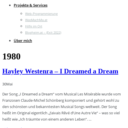
Projekte & Services
Web-Programmierung
WasMachMa.at
Hilfe im Ort
Blogheim.at – (Exit 2022)
Über mich
1980
Hayley Westenra – I Dreamed a Dream
30
Mai
Der Song „I Dreamed a Dream“ vom Musical Les Misérable wurde vom
Franzosen Claude-Michel Schönberg komponiert und gehört wohl zu
den schönsten und bekanntesten Musical Songs weltweit. Der Song
heißt im Original eigentlich „J’aivais Rêvé d’Une Autre Vie“ – was so viel
heißt wie „Ich träumte von einem anderen Leben“. …