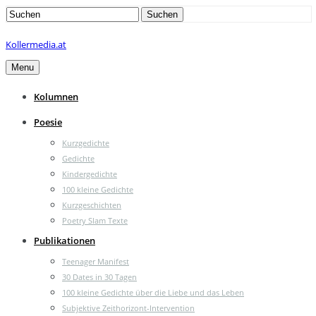
Search
Suchen
for:
Kollermedia.at
Menu
Kolumnen
Poesie
Kurzgedichte
Gedichte
Kindergedichte
100 kleine Gedichte
Kurzgeschichten
Poetry Slam Texte
Publikationen
Teenager Manifest
30 Dates in 30 Tagen
100 kleine Gedichte über die Liebe und das Leben
Subjektive Zeithorizont-Intervention