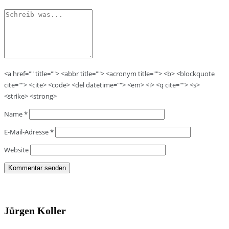
<a href="" title=""> <abbr title=""> <acronym title=""> <b> <blockquote
cite=""> <cite> <code> <del datetime=""> <em> <i> <q cite=""> <s>
<strike> <strong>
Name
*
E-Mail-Adresse
*
Website
Jürgen Koller