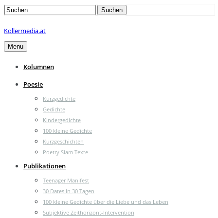
Search
Suchen
for:
Kollermedia.at
Menu
Kolumnen
Poesie
Kurzgedichte
Gedichte
Kindergedichte
100 kleine Gedichte
Kurzgeschichten
Poetry Slam Texte
Publikationen
Teenager Manifest
30 Dates in 30 Tagen
100 kleine Gedichte über die Liebe und das Leben
Subjektive Zeithorizont-Intervention