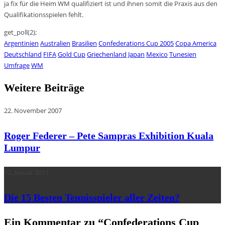
ja fix für die Heim WM qualifiziert ist und ihnen somit die Praxis aus den
Qualifikationsspielen fehlt.
get_poll(2);
Argentinien
Australien
Brasilien
Confederations Cup 2005
Copa America
Deutschland
FIFA
Gold Cup
Griechenland
Japan
Mexico
Tunesien
Umfrage
WM
Weitere Beiträge
22. November 2007
Roger Federer – Pete Sampras Exhibition Kuala
Lumpur
12. Januar 2011
Die 15 Besten Tennisspieler aller Zeiten?
Ein Kommentar zu “
Confederations Cup