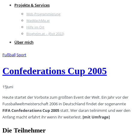
Projekte & Services
Web-Programmierung
WasMachMa.at
Hilfe im Ort
Blogheim.at – (Exit 2022)
Über mich
Fußball
Sport
Confederations Cup 2005
15
Juni
Heute startet der Vorbote zum größten Event der Welt. Ein Jahr vor der
Fussballweltmeisterschaft 2006 in Deutschland findet der sogenannte
FIFA Confederations Cup 2005
statt. Wer daran teilnimmt und wer den
Anfang macht erfahrt ihr wenn ihr weiterlest.
[mit Umfrage]
Die Teilnehmer