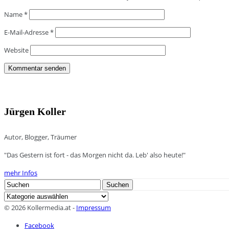
Name
*
E-Mail-Adresse
*
Website
Jürgen Koller
Autor, Blogger, Träumer
"Das Gestern ist fort - das Morgen nicht da. Leb' also heute!"
mehr Infos
Search
Suchen
for:
Kategorien
© 2026 Kollermedia.at -
Impressum
Facebook