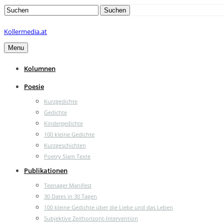
Search
Suchen
for:
Kollermedia.at
Menu
Kolumnen
Poesie
Kurzgedichte
Gedichte
Kindergedichte
100 kleine Gedichte
Kurzgeschichten
Poetry Slam Texte
Publikationen
Teenager Manifest
30 Dates in 30 Tagen
100 kleine Gedichte über die Liebe und das Leben
Subjektive Zeithorizont-Intervention