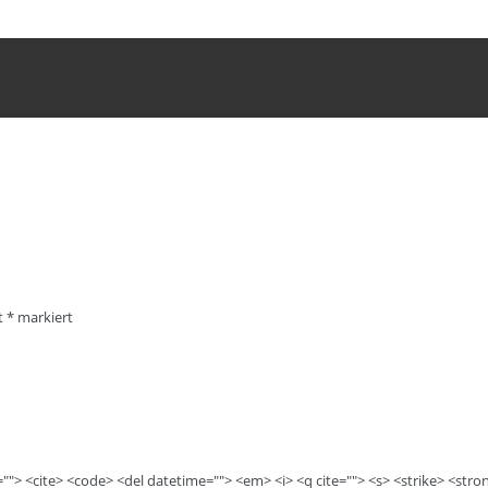
it
*
markiert
e=""> <cite> <code> <del datetime=""> <em> <i> <q cite=""> <s> <strike> <stro