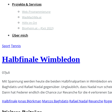
Projekte & Services
Web-Programmierung
WasMachMa.at
Hilfe im Ort
Blogheim.at – (Exit 2022)
Über mich
Sport
Tennis
Halbfinale Wimbledon
07
Juli
Mit Spannung werden heute die beiden Halbfinalpartien in Wimbledon erwar
Baghdatis und Rafael Nadal gegenüber. Unglaublich, dass Nadal nun schein
Dann hat Federer endlich die Chance zur Revanche für die 4 verlorenen Sa
Halbfinale
Jonas Björkman
Marcos Baghdatis
Rafael Nadal
Revanche
Roger