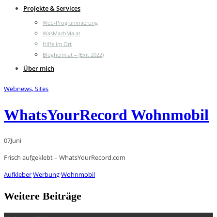
Projekte & Services
Web-Programmierung
WasMachMa.at
Hilfe im Ort
Blogheim.at – (Exit 2022)
Über mich
Webnews, Sites
WhatsYourRecord Wohnmobil
07
Juni
Frisch aufgeklebt – WhatsYourRecord.com
Aufkleber
Werbung
Wohnmobil
Weitere Beiträge