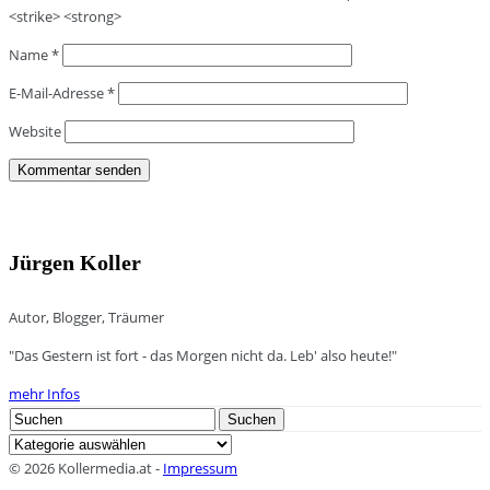
<strike> <strong>
Name
*
E-Mail-Adresse
*
Website
Jürgen Koller
Autor, Blogger, Träumer
"Das Gestern ist fort - das Morgen nicht da. Leb' also heute!"
mehr Infos
Search
Suchen
for:
Kategorien
© 2026 Kollermedia.at -
Impressum