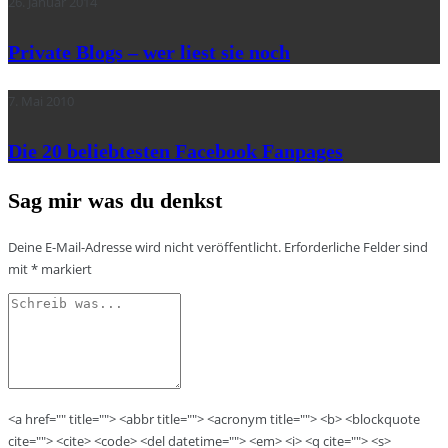
26. Januar 2014
Private Blogs – wer liest sie noch
7. Mai 2010
Die 20 beliebtesten Facebook Fanpages
Sag mir was du denkst
Deine E-Mail-Adresse wird nicht veröffentlicht.
Erforderliche Felder sind
mit
*
markiert
<a href="" title=""> <abbr title=""> <acronym title=""> <b> <blockquote
cite=""> <cite> <code> <del datetime=""> <em> <i> <q cite=""> <s>