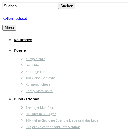
Search
Suchen
for:
Kollermedia.at
Menu
Kolumnen
Poesie
Kurzgedichte
Gedichte
Kindergedichte
100 kleine Gedichte
Kurzgeschichten
Poetry Slam Texte
Publikationen
Teenager Manifest
30 Dates in 30 Tagen
100 kleine Gedichte über die Liebe und das Leben
Subjektive Zeithorizont-Intervention