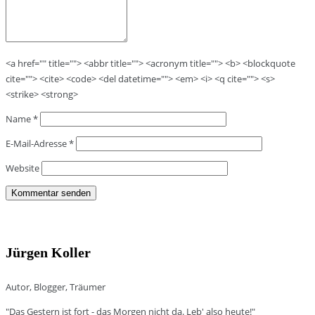
<a href="" title=""> <abbr title=""> <acronym title=""> <b> <blockquote
cite=""> <cite> <code> <del datetime=""> <em> <i> <q cite=""> <s>
<strike> <strong>
Name
*
E-Mail-Adresse
*
Website
Jürgen Koller
Autor, Blogger, Träumer
"Das Gestern ist fort - das Morgen nicht da. Leb' also heute!"