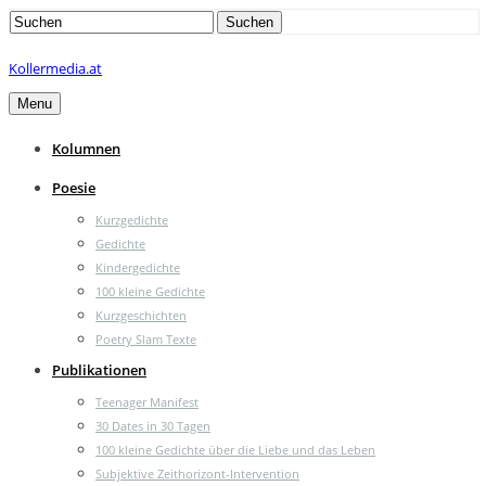
Search
Suchen
for:
Kollermedia.at
Menu
Kolumnen
Poesie
Kurzgedichte
Gedichte
Kindergedichte
100 kleine Gedichte
Kurzgeschichten
Poetry Slam Texte
Publikationen
Teenager Manifest
30 Dates in 30 Tagen
100 kleine Gedichte über die Liebe und das Leben
Subjektive Zeithorizont-Intervention