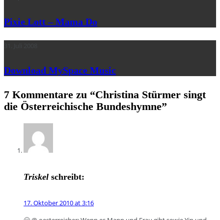
Pixie Lott – Mama Do
31. Juli 2008
Download MySpace Music
7 Kommentare zu “
Christina Stürmer singt
die Österreichische Bundeshymne
”
Triskel
schreibt:
17. Oktober 2010 at 3:16
🙂 @ oesterreicher: Wenn es Mann und Frau gibt sowie Yin und