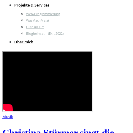
Projekte & Services
Web-Programmierung
WasMachMa.at
Hilfe im Ort
Blogheim.at – (Exit 2022)
Über mich
Musik
Christina Stürmer singt die