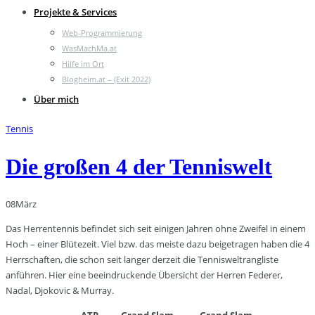
Projekte & Services
Web-Programmierung
WasMachMa.at
Hilfe im Ort
Blogheim.at – (Exit 2022)
Über mich
Tennis
Die großen 4 der Tenniswelt
08
März
Das Herrentennis befindet sich seit einigen Jahren ohne Zweifel in einem
Hoch – einer Blütezeit. Viel bzw. das meiste dazu beigetragen haben die 4
Herrschaften, die schon seit langer derzeit die Tennisweltrangliste
anführen. Hier eine beeindruckende Übersicht der Herren Federer,
Nadal, Djokovic & Murray.