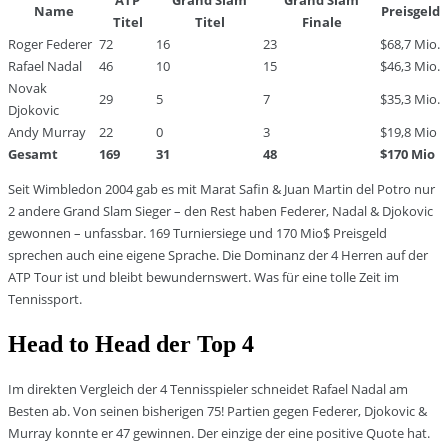
ATP
Grand Slam
Grand Slam
Name
Preisgeld
Titel
Titel
Finale
Roger Federer
72
16
23
$68,7 Mio.
Rafael Nadal
46
10
15
$46,3 Mio.
Novak
29
5
7
$35,3 Mio.
Djokovic
Andy Murray
22
0
3
$19,8 Mio
Gesamt
169
31
48
$170 Mio
Seit Wimbledon 2004 gab es mit Marat Safin & Juan Martin del Potro nur
2 andere Grand Slam Sieger – den Rest haben Federer, Nadal & Djokovic
gewonnen – unfassbar. 169 Turniersiege und 170 Mio$ Preisgeld
sprechen auch eine eigene Sprache. Die Dominanz der 4 Herren auf der
ATP Tour ist und bleibt bewundernswert. Was für eine tolle Zeit im
Tennissport.
Head to Head der Top 4
Im direkten Vergleich der 4 Tennisspieler schneidet Rafael Nadal am
Besten ab. Von seinen bisherigen 75! Partien gegen Federer, Djokovic &
Murray konnte er 47 gewinnen. Der einzige der eine positive Quote hat.