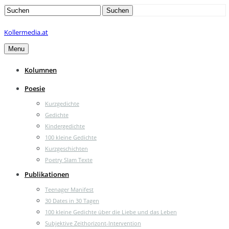
Search
Suchen
for:
Kollermedia.at
Menu
Kolumnen
Poesie
Kurzgedichte
Gedichte
Kindergedichte
100 kleine Gedichte
Kurzgeschichten
Poetry Slam Texte
Publikationen
Teenager Manifest
30 Dates in 30 Tagen
100 kleine Gedichte über die Liebe und das Leben
Subjektive Zeithorizont-Intervention