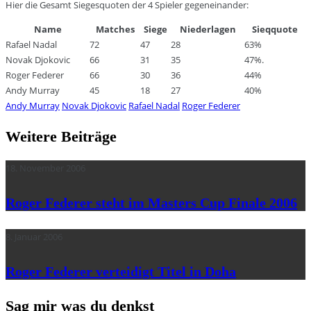
Hier die Gesamt Siegesquoten der 4 Spieler gegeneinander:
Name
Matches
Siege
Niederlagen
Sieqquote
Rafael Nadal
72
47
28
63%
Novak Djokovic
66
31
35
47%.
Roger Federer
66
30
36
44%
Andy Murray
45
18
27
40%
Andy Murray
Novak Djokovic
Rafael Nadal
Roger Federer
Weitere Beiträge
18. November 2006
Roger Federer steht im Masters Cup Finale 2006
8. Januar 2006
Roger Federer verteidigt Titel in Doha
Sag mir was du denkst