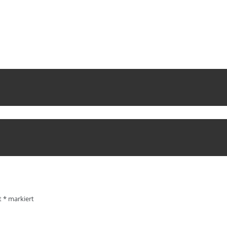
it
*
markiert