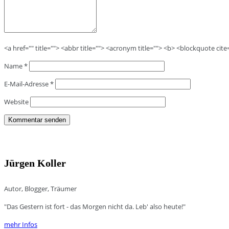
<a href="" title=""> <abbr title=""> <acronym title=""> <b> <blockquote cit
Name
*
E-Mail-Adresse
*
Website
Jürgen Koller
Autor, Blogger, Träumer
"Das Gestern ist fort - das Morgen nicht da. Leb' also heute!"
mehr Infos