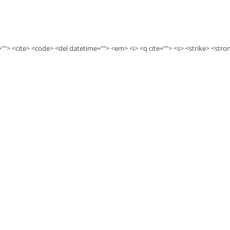
e=""> <cite> <code> <del datetime=""> <em> <i> <q cite=""> <s> <strike> <stro