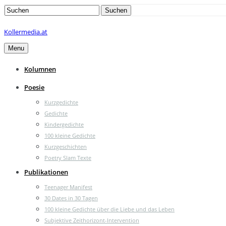
Search
Suchen
for:
Kollermedia.at
Menu
Kolumnen
Poesie
Kurzgedichte
Gedichte
Kindergedichte
100 kleine Gedichte
Kurzgeschichten
Poetry Slam Texte
Publikationen
Teenager Manifest
30 Dates in 30 Tagen
100 kleine Gedichte über die Liebe und das Leben
Subjektive Zeithorizont-Intervention