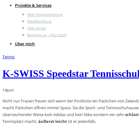
Projekte & Services
Web-Programmierung
WasMachMa.at
Hilfe im Ort
Blogheim.at – (Exit 2022)
Über mich
Tennis
K-SWISS Speedstar Tennisschu
14
Juni
Nicht nur Frauen freuen sich wenn der Postbote ein Päckchen von Zalando
macht Päckchen öffnen immer Spass. Da die Sport- und Tennisschuhauswahl
überraschender Weise kein Adidas und kein Nike sondern ein sehr
schlan
Tennisplatz macht,
äußerst leicht
ist er jedenfalls.