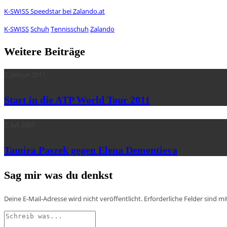
K-SWISS Speedstar bei Zalando.at
K-SWISS
Schuh
Tennisschuh
Zalando
Weitere Beiträge
2. Januar 2011
Start in die ATP World Tour 2011
2. Juli 2007
Tamira Paszek gegen Elena Dementieva
Sag mir was du denkst
Deine E-Mail-Adresse wird nicht veröffentlicht.
Erforderliche Felder sind m