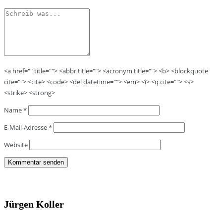
<a href="" title=""> <abbr title=""> <acronym title=""> <b> <blockquote
cite=""> <cite> <code> <del datetime=""> <em> <i> <q cite=""> <s>
<strike> <strong>
Name
*
E-Mail-Adresse
*
Website
Jürgen Koller