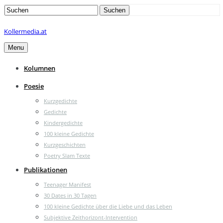
Search
Suchen
for:
Kollermedia.at
Menu
Kolumnen
Poesie
Kurzgedichte
Gedichte
Kindergedichte
100 kleine Gedichte
Kurzgeschichten
Poetry Slam Texte
Publikationen
Teenager Manifest
30 Dates in 30 Tagen
100 kleine Gedichte über die Liebe und das Leben
Subjektive Zeithorizont-Intervention