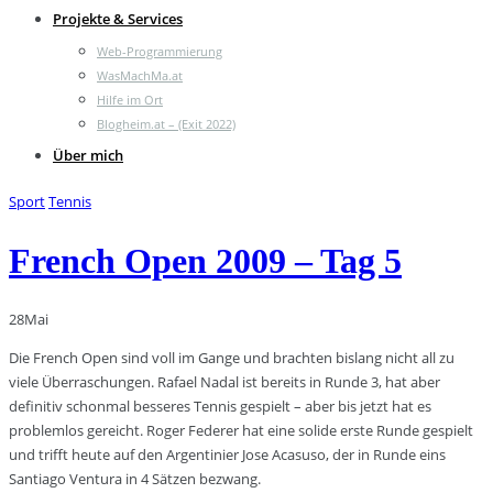
Projekte & Services
Web-Programmierung
WasMachMa.at
Hilfe im Ort
Blogheim.at – (Exit 2022)
Über mich
Sport
Tennis
French Open 2009 – Tag 5
28
Mai
Die French Open sind voll im Gange und brachten bislang nicht all zu
viele Überraschungen. Rafael Nadal ist bereits in Runde 3, hat aber
definitiv schonmal besseres Tennis gespielt – aber bis jetzt hat es
problemlos gereicht. Roger Federer hat eine solide erste Runde gespielt
und trifft heute auf den Argentinier Jose Acasuso, der in Runde eins
Santiago Ventura in 4 Sätzen bezwang.