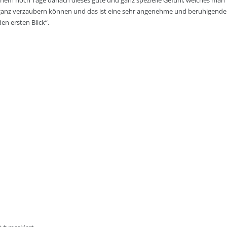
einem noch Tage danach dieses gute und ganz spezielle Gefühl, welches ma
d ganz verzaubern können und das ist eine sehr angenehme und beruhigende
n ersten Blick“.