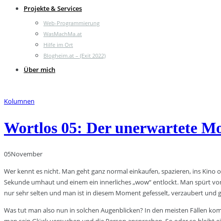
Projekte & Services
Web-Programmierung
WasMachMa.at
Hilfe im Ort
Blogheim.at – (Exit 2022)
Über mich
Kolumnen
Wortlos 05: Der unerwartete 
05
November
Wer kennt es nicht. Man geht ganz normal einkaufen, spazieren, ins Kino
Sekunde umhaut und einem ein innerliches „wow“ entlockt. Man spürt von
nur sehr selten und man ist in diesem Moment gefesselt, verzaubert und gl
Was tut man also nun in solchen Augenblicken? In den meisten Fällen kom