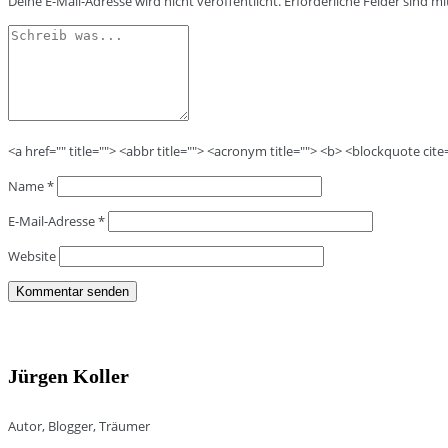
Deine E-Mail-Adresse wird nicht veröffentlicht.
Erforderliche Felder sind m
<a href="" title=""> <abbr title=""> <acronym title=""> <b> <blockquote cit
Name
*
E-Mail-Adresse
*
Website
Jürgen Koller
Autor, Blogger, Träumer