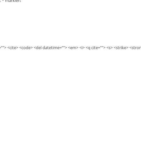
it
*
markiert
e=""> <cite> <code> <del datetime=""> <em> <i> <q cite=""> <s> <strike> <stro