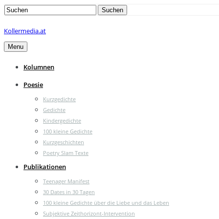
Search
Suchen
for:
Kollermedia.at
Menu
Kolumnen
Poesie
Kurzgedichte
Gedichte
Kindergedichte
100 kleine Gedichte
Kurzgeschichten
Poetry Slam Texte
Publikationen
Teenager Manifest
30 Dates in 30 Tagen
100 kleine Gedichte über die Liebe und das Leben
Subjektive Zeithorizont-Intervention