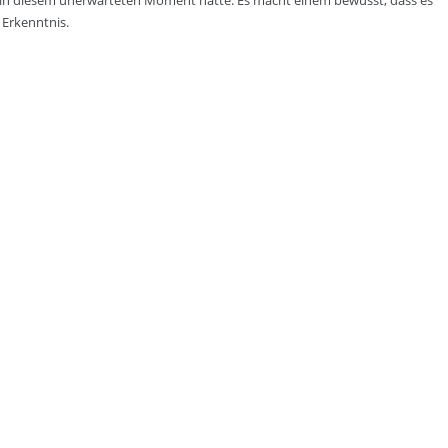
n in diesem unerwarteten Moment hatte. Es macht einem bewusst, dass es
 Erkenntnis.