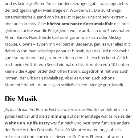
und es keine größeren Auseinandersetzungen gab – was angesichts
der dichtgedrängten Mainstage ein Wunder war. Die durchwegs
österreichische Jugend von heute ist in jeder Hinsicht sehr extrem –
aber auch kreativ. Eine
höchst amüsante Kostümvielfalt
die ihres
gleichen suchte war die Folge. Jeder wollte auffallen und Spass haben.
Affen, Bären, Haie, Pferde Cartoonfiguren wie Flash oder Mickey
Mouse, Clowns – Typen mit Vollbart in Badeanzügen, es war alles mit
dabei. Wenn man allerdings genauer hinsah, war das Bild nicht mehr
ganz so bunt und lustig sondern doch ziemlich erschreckend. Als ich
mich beim Auftritt von Seeed einmal drehte, konnten von 10 Leuten
keine 3 die Augen ordentlich offen halten. Zugedröhnt mit was auch
immer…der Urban Festivalalltag. Aber es waren auch schöne
Momente dabei – denn es gab schließlich jede Menge gute Musik.
Die Musik
JA, das Urban Art Forms Festival war von der Musik her definitiv ein
gutes Festival und die
Stimmung
auf der Mainstage war teilweise
der
Wahnsinn
.
Knife Party
war für mich und bestimmt für viele andere
der Beste Act des Festivals. Diese 80 Minuten waren unglaublich
mitreissend und eine einzig riesengroße Party. Ebenso gut waren