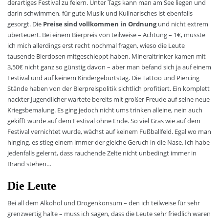
derartiges Festival zu feiern. Unter Tags kann man am See liegen und
darin schwimmen, für gute Musik und Kulinarisches ist ebenfalls
gesorgt. Die
Preise sind vollkommen in Ordnung
und nicht extrem
überteuert. Bei einem Bierpreis von teilweise – Achtung – 1€, musste
ich mich allerdings erst recht nochmal fragen, wieso die Leute
tausende Bierdosen mitgeschleppt haben. Mineraltrinker kamen mit
3,50€ nicht ganz so günstig davon – aber man befand sich ja auf einem
Festival und auf keinem Kindergeburtstag. Die Tattoo und Piercing
Stände haben von der Bierpreispolitik sichtlich profitiert. Ein komplett
nackter Jugendlicher wartete bereits mit großer Freude auf seine neue
Kriegsbemalung. Es ging jedoch nicht ums trinken alleine, nein auch
gekifft wurde auf dem Festival ohne Ende. So viel Gras wie auf dem
Festival vernichtet wurde, wächst auf keinem Fußballfeld. Egal wo man
hinging, es stieg einem immer der gleiche Geruch in die Nase. Ich habe
jedenfalls gelernt, dass rauchende Zelte nicht unbedingt immer in
Brand stehen…
Die Leute
Bei all dem Alkohol und Drogenkonsum – den ich teilweise für sehr
grenzwertig halte – muss ich sagen, dass die Leute sehr friedlich waren