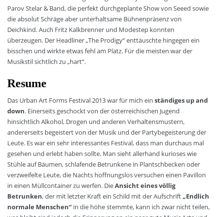
Parov Stelar & Band, die perfekt durchgeplante Show von Seeed sowie
die absolut Schräge aber unterhaltsame Bühnenpräsenz von
Deichkind. Auch Fritz Kalkbrenner und Modestep konnten
überzeugen. Der Headliner „The Prodigy“ enttäuschte hingegen ein
bisschen und wirkte etwas fehl am Platz. Für die meisten war der
Musikstil sichtlich zu „hart“.
Resume
Das Urban Art Forms Festival 2013 war für mich ein
ständiges up and
down
. Einerseits geschockt von der österreichischen Jugend
hinsichtlich Alkohol, Drogen und anderen Verhaltensmustern,
andererseits begeistert von der Musik und der Partybegeisterung der
Leute. Es war ein sehr interessantes Festival, dass man durchaus mal
gesehen und erlebt haben sollte. Man sieht allerhand kurioses wie
Stühle auf Bäumen, schlafende Betrunkene in Plantschbecken oder
verzweifelte Leute, die Nachts hoffnungslos versuchen einen Pavillon
in einen Müllcontainer zu werfen. Die
Ansicht eines völlig
Betrunken
, der mit letzter Kraft ein Schild mit der Aufschrift
„Endlich
normale Menschen“
in die höhe stemmte, kann ich zwar nicht teilen,