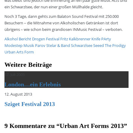
was bleibt sind jedoch die Erinnerung an ein paar gute Music Acts und
ein Schwarzlsee, der nun einer großen Müllhalde gleicht.
Noch 3 Tage, dann gehts zum Balaton Sound Festival mit 250.000
Besuchern – die Mitnahme von Alkoholischen Getränken ist dort
übrigens – wie schon beim grandiosen INMusic Festival – verboten.
Alkohol
Bericht
Drogen
Festival
Fritz Kalkbrenner
Knife PArty
Modestep
Musik
Parov Stelar & Band
Schwarzlsee
Seeed
The Prodigy
Urban Arts Form
Weitere Beiträge
17. Juli 2005
London…ein Erlebnis
12. August 2013
Sziget Festival 2013
9 Kommentare zu “
Urban Art Forms 2013
”