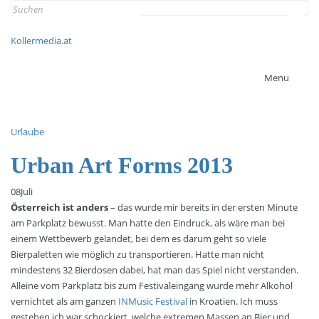
Search
for:
Kollermedia.at
Menu
Urlaube
Urban Art Forms 2013
08
Juli
Österreich ist anders
– das wurde mir bereits in der ersten Minute
am Parkplatz bewusst. Man hatte den Eindruck, als wäre man bei
einem Wettbewerb gelandet, bei dem es darum geht so viele
Bierpaletten wie möglich zu transportieren. Hatte man nicht
mindestens 32 Bierdosen dabei, hat man das Spiel nicht verstanden.
Alleine vom Parkplatz bis zum Festivaleingang wurde mehr Alkohol
vernichtet als am ganzen
INMusic Festival
in Kroatien. Ich muss
gestehen ich war schockiert, welche extremen Massen an Bier und