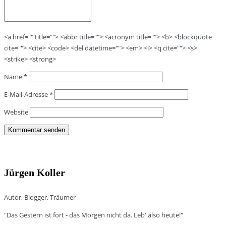
<a href="" title=""> <abbr title=""> <acronym title=""> <b> <blockquote
cite=""> <cite> <code> <del datetime=""> <em> <i> <q cite=""> <s>
<strike> <strong>
Name
*
E-Mail-Adresse
*
Website
Jürgen Koller
Autor, Blogger, Träumer
"Das Gestern ist fort - das Morgen nicht da. Leb' also heute!"