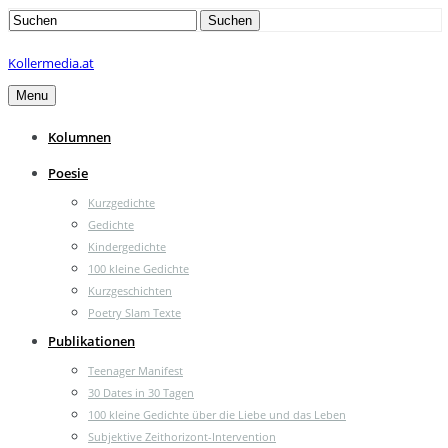
Search
Suchen
for:
Kollermedia.at
Menu
Kolumnen
Poesie
Kurzgedichte
Gedichte
Kindergedichte
100 kleine Gedichte
Kurzgeschichten
Poetry Slam Texte
Publikationen
Teenager Manifest
30 Dates in 30 Tagen
100 kleine Gedichte über die Liebe und das Leben
Subjektive Zeithorizont-Intervention