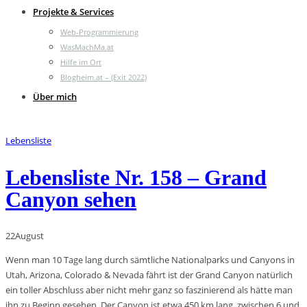
Projekte & Services
Web-Programmierung
WasMachMa.at
Hilfe im Ort
Blogheim.at – (Exit 2022)
Über mich
Lebensliste
Lebensliste Nr. 158 – Grand
Canyon sehen
22
August
Wenn man 10 Tage lang durch sämtliche Nationalparks und Canyons in
Utah, Arizona, Colorado & Nevada fährt ist der Grand Canyon natürlich
ein toller Abschluss aber nicht mehr ganz so faszinierend als hätte man
ihn zu Beginn gesehen. Der Canyon ist etwa 450 km lang, zwischen 6 und