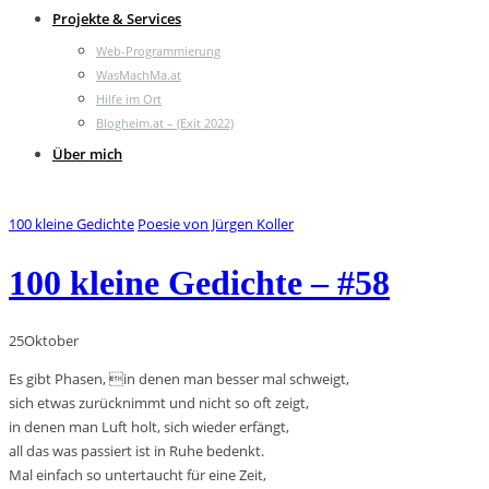
Projekte & Services
Web-Programmierung
WasMachMa.at
Hilfe im Ort
Blogheim.at – (Exit 2022)
Über mich
100 kleine Gedichte
Poesie von Jürgen Koller
100 kleine Gedichte – #58
25
Oktober
Es gibt Phasen, in denen man besser mal schweigt,
sich etwas zurücknimmt und nicht so oft zeigt,
in denen man Luft holt, sich wieder erfängt,
all das was passiert ist in Ruhe bedenkt.
Mal einfach so untertaucht für eine Zeit,