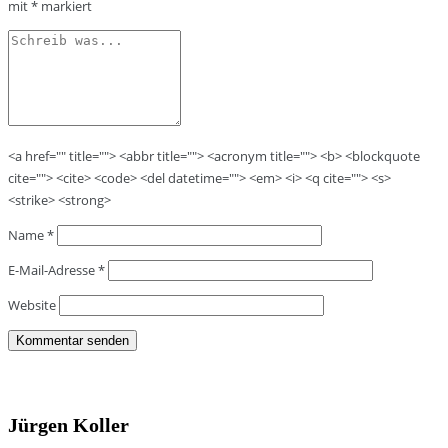
mit
*
markiert
<a href="" title=""> <abbr title=""> <acronym title=""> <b> <blockquote
cite=""> <cite> <code> <del datetime=""> <em> <i> <q cite=""> <s>
<strike> <strong>
Name
*
E-Mail-Adresse
*
Website
Jürgen Koller