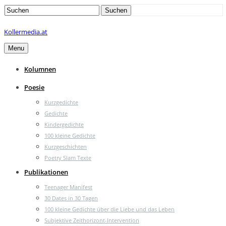
Search
Suchen
for:
Kollermedia.at
Menu
Kolumnen
Poesie
Kurzgedichte
Gedichte
Kindergedichte
100 kleine Gedichte
Kurzgeschichten
Poetry Slam Texte
Publikationen
Teenager Manifest
30 Dates in 30 Tagen
100 kleine Gedichte über die Liebe und das Leben
Subjektive Zeithorizont-Intervention