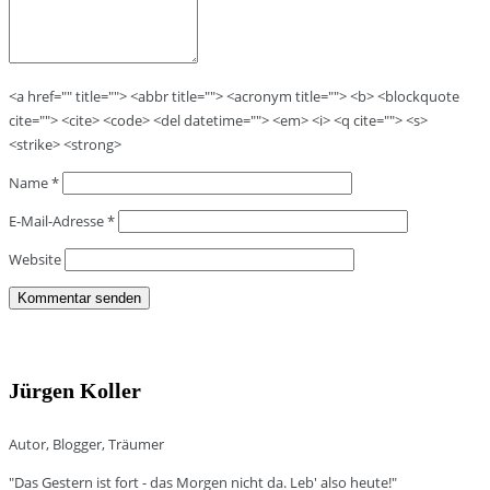
<a href="" title=""> <abbr title=""> <acronym title=""> <b> <blockquote
cite=""> <cite> <code> <del datetime=""> <em> <i> <q cite=""> <s>
<strike> <strong>
Name
*
E-Mail-Adresse
*
Website
Jürgen Koller
Autor, Blogger, Träumer
"Das Gestern ist fort - das Morgen nicht da. Leb' also heute!"