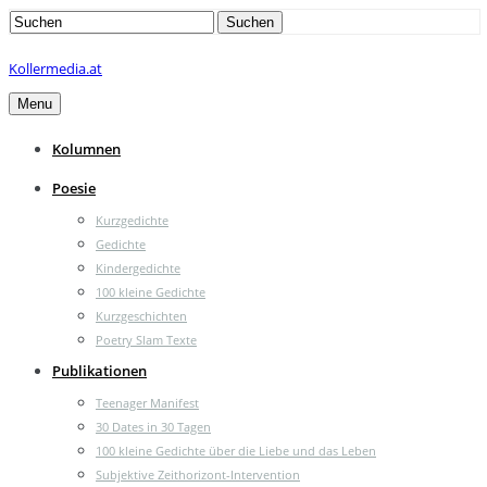
Search
Suchen
for:
Kollermedia.at
Menu
Kolumnen
Poesie
Kurzgedichte
Gedichte
Kindergedichte
100 kleine Gedichte
Kurzgeschichten
Poetry Slam Texte
Publikationen
Teenager Manifest
30 Dates in 30 Tagen
100 kleine Gedichte über die Liebe und das Leben
Subjektive Zeithorizont-Intervention