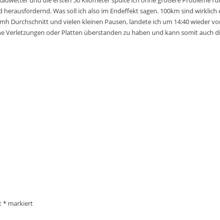
Radwetter und die ersten 50 Kilometer spulte ich ohne größere Probleme r
d herausfordernd. Was soll ich also im Endeffekt sagen. 100km sind wirklic
kmh Durchschnitt und vielen kleinen Pausen, landete ich um 14:40 wieder vo
 ohne Verletzungen oder Platten überstanden zu haben und kann somit auch 
it
*
markiert