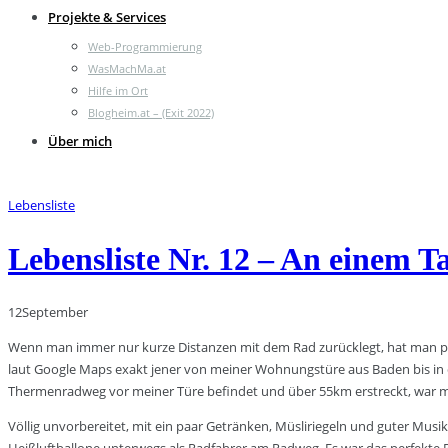
Projekte & Services
Web-Programmierung
WasMachMa.at
Hilfe im Ort
Blogheim.at – (Exit 2022)
Über mich
Lebensliste
Lebensliste Nr. 12 – An einem 
12
September
Wenn man immer nur kurze Distanzen mit dem Rad zurücklegt, hat man prin
laut Google Maps exakt jener von meiner Wohnungstüre aus Baden bis in di
Thermenradweg vor meiner Türe befindet und über 55km erstreckt, war me
Völlig unvorbereitet, mit ein paar Getränken, Müsliriegeln und guter M