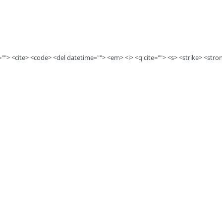
e=""> <cite> <code> <del datetime=""> <em> <i> <q cite=""> <s> <strike> <stro