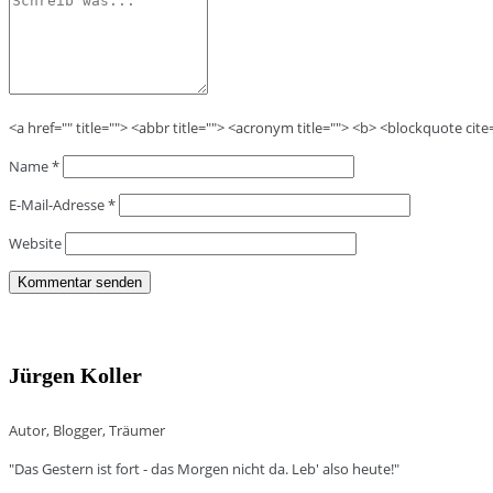
<a href="" title=""> <abbr title=""> <acronym title=""> <b> <blockquote cit
Name
*
E-Mail-Adresse
*
Website
Jürgen Koller
Autor, Blogger, Träumer
"Das Gestern ist fort - das Morgen nicht da. Leb' also heute!"