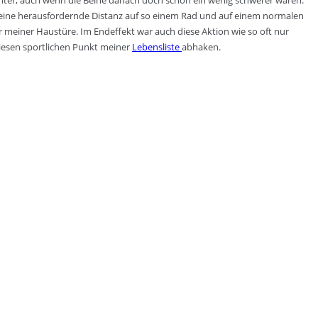
unter, auch wenn die Beine danach doch schon ein wenig schwerer waren.
h eine herausfordernde Distanz auf so einem Rad und auf einem normalen
r meiner Haustüre. Im Endeffekt war auch diese Aktion wie so oft nur
diesen sportlichen Punkt meiner
Lebensliste
abhaken.