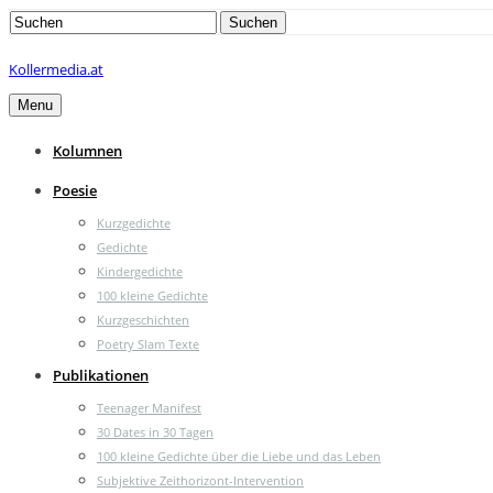
Search
Suchen
for:
Kollermedia.at
Menu
Kolumnen
Poesie
Kurzgedichte
Gedichte
Kindergedichte
100 kleine Gedichte
Kurzgeschichten
Poetry Slam Texte
Publikationen
Teenager Manifest
30 Dates in 30 Tagen
100 kleine Gedichte über die Liebe und das Leben
Subjektive Zeithorizont-Intervention