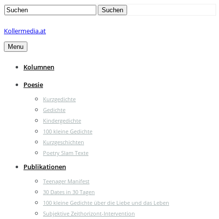
Search
Suchen
for:
Kollermedia.at
Menu
Kolumnen
Poesie
Kurzgedichte
Gedichte
Kindergedichte
100 kleine Gedichte
Kurzgeschichten
Poetry Slam Texte
Publikationen
Teenager Manifest
30 Dates in 30 Tagen
100 kleine Gedichte über die Liebe und das Leben
Subjektive Zeithorizont-Intervention