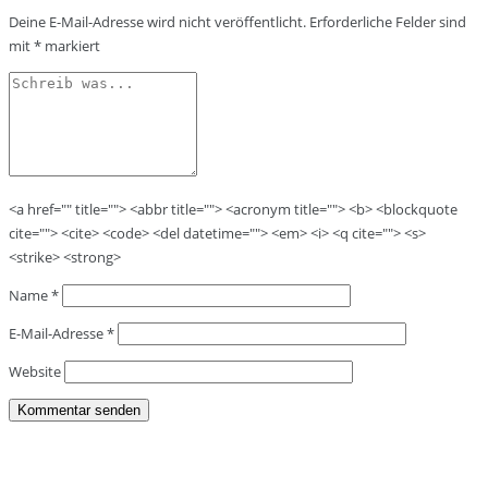
Deine E-Mail-Adresse wird nicht veröffentlicht.
Erforderliche Felder sind
mit
*
markiert
<a href="" title=""> <abbr title=""> <acronym title=""> <b> <blockquote
cite=""> <cite> <code> <del datetime=""> <em> <i> <q cite=""> <s>
<strike> <strong>
Name
*
E-Mail-Adresse
*
Website