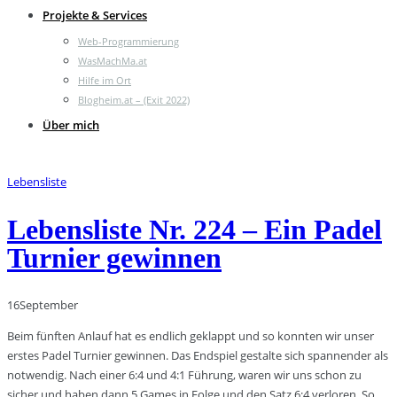
Projekte & Services
Web-Programmierung
WasMachMa.at
Hilfe im Ort
Blogheim.at – (Exit 2022)
Über mich
Lebensliste
Lebensliste Nr. 224 – Ein Padel
Turnier gewinnen
16
September
Beim fünften Anlauf hat es endlich geklappt und so konnten wir unser
erstes Padel Turnier gewinnen. Das Endspiel gestalte sich spannender als
notwendig. Nach einer 6:4 und 4:1 Führung, waren wir uns schon zu
sicher und haben dann 5 Games in Folge und den Satz 6:4 verloren. So