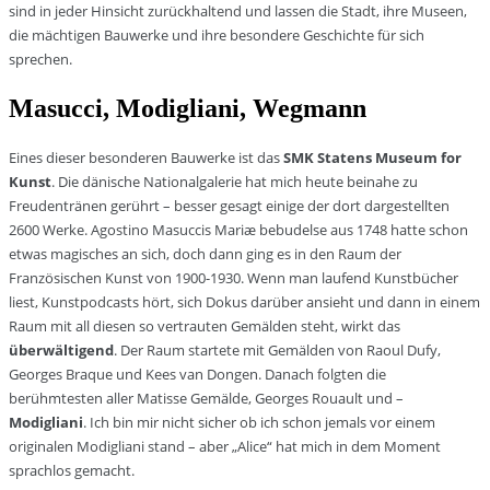
sind in jeder Hinsicht zurückhaltend und lassen die Stadt, ihre Museen,
die mächtigen Bauwerke und ihre besondere Geschichte für sich
sprechen.
Masucci, Modigliani, Wegmann
Eines dieser besonderen Bauwerke ist das
SMK Statens Museum for
Kunst
. Die dänische Nationalgalerie hat mich heute beinahe zu
Freudentränen gerührt – besser gesagt einige der dort dargestellten
2600 Werke. Agostino Masuccis Mariæ bebudelse aus 1748 hatte schon
etwas magisches an sich, doch dann ging es in den Raum der
Französischen Kunst von 1900-1930. Wenn man laufend Kunstbücher
liest, Kunstpodcasts hört, sich Dokus darüber ansieht und dann in einem
Raum mit all diesen so vertrauten Gemälden steht, wirkt das
überwältigend
. Der Raum startete mit Gemälden von Raoul Dufy,
Georges Braque und Kees van Dongen. Danach folgten die
berühmtesten aller Matisse Gemälde, Georges Rouault und –
Modigliani
. Ich bin mir nicht sicher ob ich schon jemals vor einem
originalen Modigliani stand – aber „Alice“ hat mich in dem Moment
sprachlos gemacht.