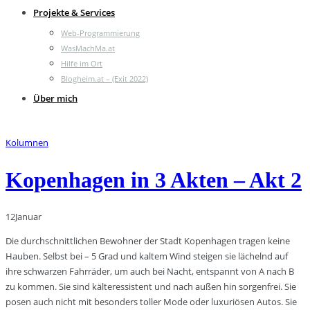
Projekte & Services
Web-Programmierung
WasMachMa.at
Hilfe im Ort
Blogheim.at – (Exit 2022)
Über mich
Kolumnen
Kopenhagen in 3 Akten – Akt 2
12
Januar
Die durchschnittlichen Bewohner der Stadt Kopenhagen tragen keine
Hauben. Selbst bei – 5 Grad und kaltem Wind steigen sie lächelnd auf
ihre schwarzen Fahrräder, um auch bei Nacht, entspannt von A nach B
zu kommen. Sie sind kälteressistent und nach außen hin sorgenfrei. Sie
posen auch nicht mit besonders toller Mode oder luxuriösen Autos. Sie