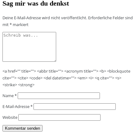
Sag mir was du denkst
Deine E-Mail-Adresse wird nicht veröffentlicht.
Erforderliche Felder sind
mit
*
markiert
<a href="" title=""> <abbr title=""> <acronym title=""> <b> <blockquote
cite=""> <cite> <code> <del datetime=""> <em> <i> <q cite=""> <s>
<strike> <strong>
Name
*
E-Mail-Adresse
*
Website