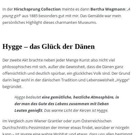
In der
Hirschsprung Collection
meinte es dann
Bertha Wegmann
:
‚A
young girl
“ aus 1885 besonders gut mit mir. Das Gemälde war mein
persönliches Highlight dieses charmanten Museums.
Hygge – das Glück der Dänen
Der zweite Akt brachte neben jeder Menge Kunst also nicht viel
philosophisches mit sich, außer die Gewissheit, dass die Dänen ganz
offensichtlich und deutlich spürbar, ein glückliches Volk sind. Der Grund
darin liegt wohl in der dänischen Tradition und Lebensweisheit „Hygge“
begründet.
Hygge bedeutet
eine gemütliche, herzliche Atmosphäre, in
der man das Gute des Lebens zusammen mit lieben
Leuten genießt
. Das warme Licht der Kerzen ist Hygge.
Im Vergleich zum Wiener Grantler oder zum Österreichischen
Durchschnitts-Pessimisten der immer etwas findet, worüber er nörgeln
kann – ist Hygge eine wahre Wohltat und etwas, dass uns allen bestimmt