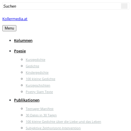
Search
for:
Kollermedia.at
Menu
Kolumnen
Poesie
Kurzgedichte
Gedichte
Kindergedichte
100 kleine Gedichte
Kurzgeschichten
Poetry Slam Texte
Publikationen
Teenager Manifest
30 Dates in 30 Tagen
100 kleine Gedichte über die Liebe und das Leben
Subjektive Zeithorizont-Intervention