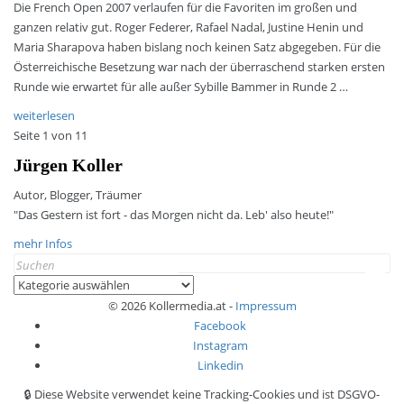
Die French Open 2007 verlaufen für die Favoriten im großen und
ganzen relativ gut. Roger Federer, Rafael Nadal, Justine Henin und
Maria Sharapova haben bislang noch keinen Satz abgegeben. Für die
Österreichische Besetzung war nach der überraschend starken ersten
Runde wie erwartet für alle außer Sybille Bammer in Runde 2 …
weiterlesen
Seite 1 von 1
1
Jürgen Koller
Autor, Blogger, Träumer
"Das Gestern ist fort - das Morgen nicht da. Leb' also heute!"
mehr Infos
Search
for:
Kategorien
© 2026 Kollermedia.at -
Impressum
Facebook
Instagram
Linkedin
🔒 Diese Website verwendet keine Tracking-Cookies und ist DSGVO-