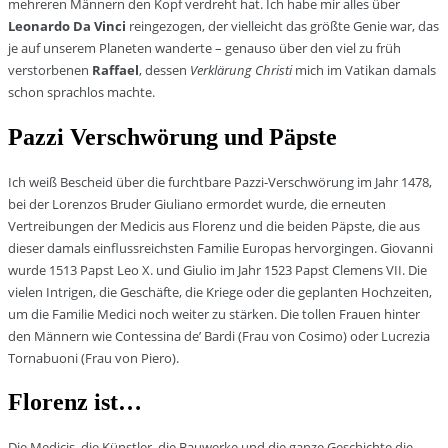
mehreren Männern den Kopf verdreht hat. Ich habe mir alles über
Leonardo Da Vinci
reingezogen, der vielleicht das größte Genie war, das
je auf unserem Planeten wanderte – genauso über den viel zu früh
verstorbenen
Raffael
, dessen
Verklärung Christi
mich im Vatikan damals
schon sprachlos machte.
Pazzi Verschwörung und Päpste
Ich weiß Bescheid über die furchtbare Pazzi-Verschwörung im Jahr 1478,
bei der Lorenzos Bruder Giuliano ermordet wurde, die erneuten
Vertreibungen der Medicis aus Florenz und die beiden Päpste, die aus
dieser damals einflussreichsten Familie Europas hervorgingen. Giovanni
wurde 1513 Papst Leo X. und Giulio im Jahr 1523 Papst Clemens VII. Die
vielen Intrigen, die Geschäfte, die Kriege oder die geplanten Hochzeiten,
um die Familie Medici noch weiter zu stärken. Die tollen Frauen hinter
den Männern wie Contessina de’ Bardi (Frau von Cosimo) oder Lucrezia
Tornabuoni (Frau von Piero).
Florenz ist…
Die Medicis, die Künstler, die Bauwerke und die ganze Geschichte die