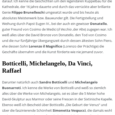
darauf. Ich kenne die Geschichten um den legendären Kuppelbau für die
Kathedrale, der 16 Jahre dauerte und durch das verrückte aber brillante
Genie
Filippo Brunelleschi
umgesetzt wurde und bis heute als
absolutes Meisterwerk bzw. Bauwunder gilt. Die Fertigstellung und
Weihung durch Papst Eugen IV., bei der auch ein gewisser
Donatello
,
guter Freund von Cosimo de Medici (
il Vecchio
‚der Alte) zugegen war. Ich
weiß alles über die David Bronze von Donatello, den Tod von Cosimo
und die nur fünfjährige Übergangszeit durch dessen ältesten Sohn Piero,
ehe dessen Sohn
Lorenzo il Magnifico
(Lorenzo der Prächtige) die
Geschäfte übernahm und die Kunst förderte wie nie jemand zuvor.
Botticelli, Michelangelo, Da Vinci,
Raffael
Darunter natürlich auch
Sandro Botticelli
und
Michelangelo
Buonarroti
. Ich kenne die Werke von Botticelli und weiß so ziemlich
alles über die Werke von Michelangelo, sei es über die 5 Meter hohe
David-Skulptur aus Marmor oder seine Frescen in der Sixtinische Kapelle.
Ebenso weiß ich Bescheid über Botticellis „Die Geburt der Venus“ und
über die faszinierende Schönheit
Simonetta Vespucci
, die damals wohl