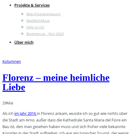
Projekte & Services
Web-Programmierung
WasMachMa.at
Hilfe im Ort
Blogheim.at – (Exit 2022)
Über mich
Kolumnen
Florenz – meine heimliche
Liebe
29
Mai
Als ich
im Jahr 2016
in Florenz ankam, wusste ich so gut wie nichts über
die Stadt am Arno, außer dass die Kathedrale Santa Maria del Fiore ein
Bau ist, den man gesehen haben muss und sich früher viele bekannte
Künstler in der Stadt aufhielten. Ich war ein typischer Tourist, der wenig