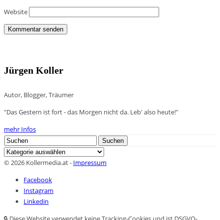
Website
Jürgen Koller
Autor, Blogger, Träumer
"Das Gestern ist fort - das Morgen nicht da. Leb' also heute!"
mehr Infos
Search
Suchen
for:
Kategorien
© 2026 Kollermedia.at -
Impressum
Facebook
Instagram
Linkedin
🔒 Diese Website verwendet keine Tracking-Cookies und ist DSGVO-