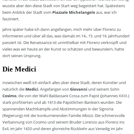
wusste aber den diese Stadt von Start weg begeistert hat. Spätestens
beim Anblick der Stadt vom
Piazzale Michelangelo
aus, war ich
fasziniert.
Jahre später habe ich dann angefangen, mich mehr über Florenz zu
informieren und über all das, was damals im 14., 15. und 16. Jahrhundert
passiert ist. Die Renaissance ist unmittelbar mit Florenz verknüpft und
vieles was wir heute an der Kunst so schätzen und bewundern, hatte
dort seinen Ursprung.
Die Medici
Inzwischen weiß ich einfach alles über diese Stadt, deren Künstler und
natürlich die
Medici
. Angefangen von
Giovanni
und seinem Sohn
Cosimo
, die von der Wahl Baldassare Cossa zum Papst (Johannes XXIII.)
stark profitierten und ab 1413 die Päpstlichen Bankiers wurden. Die
spannenden Machtkämpfe und Abstimmungen in der Signoria
(Regierung) mit der konkurrierenden Familie Albizzi. Die schmerzvolle
Verbannung von Cosimo und seinem Bruder Lorenzo aus Florenz ins
Exil, im Jahr 1433 und deren glorreiche Rückkehr aus Venedig im Jahr