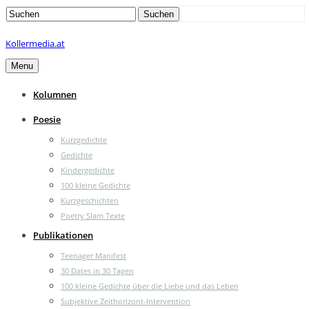
Search
Suchen
for:
Kollermedia.at
Menu
Kolumnen
Poesie
Kurzgedichte
Gedichte
Kindergedichte
100 kleine Gedichte
Kurzgeschichten
Poetry Slam Texte
Publikationen
Teenager Manifest
30 Dates in 30 Tagen
100 kleine Gedichte über die Liebe und das Leben
Subjektive Zeithorizont-Intervention