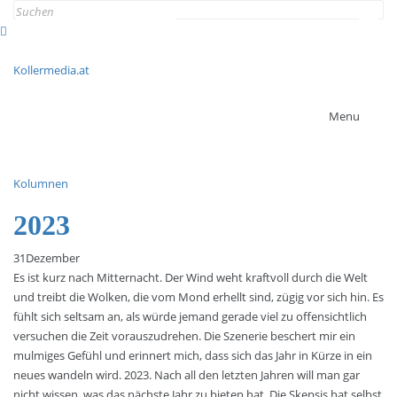
Search
for:
Kollermedia.at
Menu
Kolumnen
2023
31
Dezember
Es ist kurz nach Mitternacht. Der Wind weht kraftvoll durch die Welt
und treibt die Wolken, die vom Mond erhellt sind, zügig vor sich hin. Es
fühlt sich seltsam an, als würde jemand gerade viel zu offensichtlich
versuchen die Zeit vorauszudrehen. Die Szenerie beschert mir ein
mulmiges Gefühl und erinnert mich, dass sich das Jahr in Kürze in ein
neues wandeln wird. 2023. Nach all den letzten Jahren will man gar
nicht wissen, was das nächste Jahr zu bieten hat. Die Skepsis hat selbst