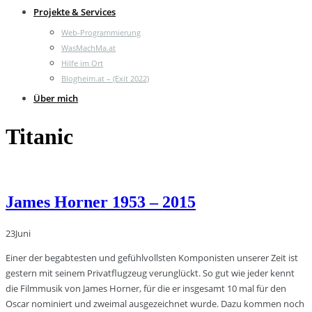
Projekte & Services
Web-Programmierung
WasMachMa.at
Hilfe im Ort
Blogheim.at – (Exit 2022)
Über mich
Titanic
James Horner 1953 – 2015
23
Juni
Einer der begabtesten und gefühlvollsten Komponisten unserer Zeit ist
gestern mit seinem Privatflugzeug verunglückt. So gut wie jeder kennt
die Filmmusik von James Horner, für die er insgesamt 10 mal für den
Oscar nominiert und zweimal ausgezeichnet wurde. Dazu kommen noch