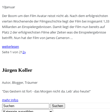
10
Januar
Der Boom um den Film Avatar reisst nicht ab. Nach dem erfolgreichsten
vierten Wochenende der Filmgeschichte liegt der Film bei insgesamt 1,33
Milliarden an Einspielergebnissen. Damit liegt der Film nun bereits auf
Platz 2 der erfolgreichsten Filme aller Zeiten was die Einspielergebnisse
betrifft. Nun hat der Film von James Cameron …
weiterlesen
Seite 1 von 2
1
2
»
Jürgen Koller
Autor, Blogger, Träumer
"Das Gestern ist fort - das Morgen nicht da. Leb' also heute!"
mehr Infos
Search
Suchen
for:
Kategorien