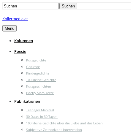
Search
Suchen
for:
Kollermedia.at
Menu
Kolumnen
Poesie
Kurzgedichte
Gedichte
Kindergedichte
100 kleine Gedichte
Kurzgeschichten
Poetry Slam Texte
Publikationen
Teenager Manifest
30 Dates in 30 Tagen
100 kleine Gedichte über die Liebe und das Leben
Subjektive Zeithorizont-Intervention