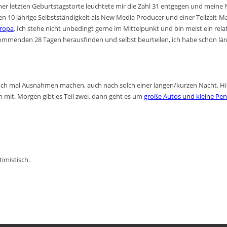
er letzten Geburtstagstorte leuchtete mir die Zahl 31 entgegen und meine 
 10 jährige Selbstständigkeit als New Media Producer und einer Teilzeit-Ma
uropa
. Ich stehe nicht unbedingt gerne im Mittelpunkt und bin meist ein rel
ommenden 28 Tagen herausfinden und selbst beurteilen, ich habe schon längs
auch mal Ausnahmen machen, auch nach solch einer langen/kurzen Nacht. Hier 
n mit. Morgen gibt es Teil zwei, dann geht es um
große Autos und kleine Pen
timistisch.