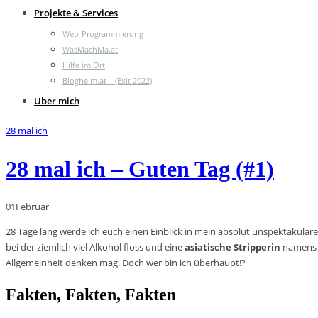
Projekte & Services
Web-Programmierung
WasMachMa.at
Hilfe im Ort
Blogheim.at – (Exit 2022)
Über mich
28 mal ich
28 mal ich – Guten Tag (#1)
01
Februar
28 Tage lang werde ich euch einen Einblick in mein absolut unspektakul
bei der ziemlich viel Alkohol floss und eine
asiatische Stripperin
namens S
Allgemeinheit denken mag. Doch wer bin ich überhaupt!?
Fakten, Fakten, Fakten