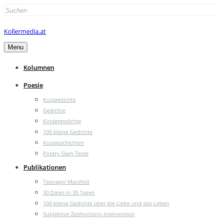
Search
for:
Kollermedia.at
Menu
Kolumnen
Poesie
Kurzgedichte
Gedichte
Kindergedichte
100 kleine Gedichte
Kurzgeschichten
Poetry Slam Texte
Publikationen
Teenager Manifest
30 Dates in 30 Tagen
100 kleine Gedichte über die Liebe und das Leben
Subjektive Zeithorizont-Intervention