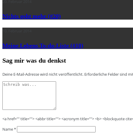
20. Februar 2014
Nichts geht mehr (#20)
10. Februar 2014
Meine Lebens To-do-Lis­te (#10)
Sag mir was du denkst
Deine E-Mail-Adresse wird nicht veröffentlicht.
Erforderliche Felder sind m
<a href="" title=""> <abbr title=""> <acronym title=""> <b> <blockquote cit
Name
*