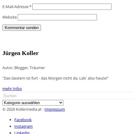
E-Mail-Adresse
*
Website
Jürgen Koller
Autor, Blogger, Träumer
"Das Gestern ist fort - das Morgen nicht da. Leb' also heute!"
mehr Infos
Search
for:
Kategorien
© 2026 Kollermedia.at -
Impressum
Facebook
Instagram
Linkedin