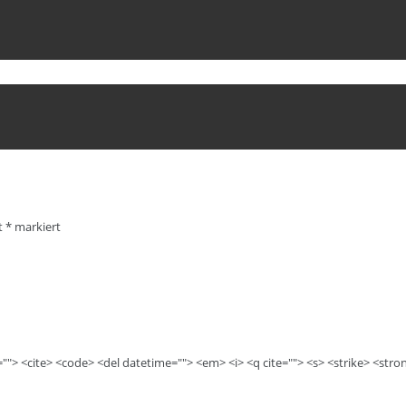
it
*
markiert
e=""> <cite> <code> <del datetime=""> <em> <i> <q cite=""> <s> <strike> <stro