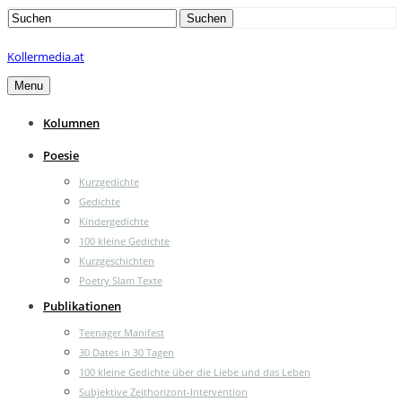
Search
Suchen
for:
Kollermedia.at
Menu
Kolumnen
Poesie
Kurzgedichte
Gedichte
Kindergedichte
100 kleine Gedichte
Kurzgeschichten
Poetry Slam Texte
Publikationen
Teenager Manifest
30 Dates in 30 Tagen
100 kleine Gedichte über die Liebe und das Leben
Subjektive Zeithorizont-Intervention