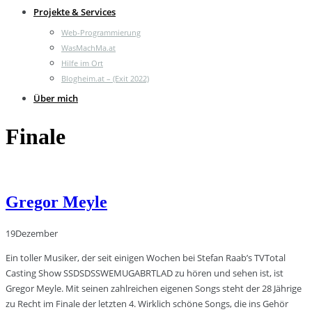
Projekte & Services
Web-Programmierung
WasMachMa.at
Hilfe im Ort
Blogheim.at – (Exit 2022)
Über mich
Finale
Gregor Meyle
19
Dezember
Ein toller Musiker, der seit einigen Wochen bei Stefan Raab’s TVTotal
Casting Show SSDSDSSWEMUGABRTLAD zu hören und sehen ist, ist
Gregor Meyle. Mit seinen zahlreichen eigenen Songs steht der 28 Jährige
zu Recht im Finale der letzten 4. Wirklich schöne Songs, die ins Gehör