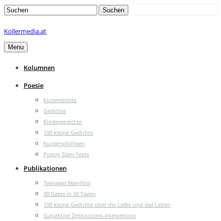
Search
Suchen
for:
Kollermedia.at
Menu
Kolumnen
Poesie
Kurzgedichte
Gedichte
Kindergedichte
100 kleine Gedichte
Kurzgeschichten
Poetry Slam Texte
Publikationen
Teenager Manifest
30 Dates in 30 Tagen
100 kleine Gedichte über die Liebe und das Leben
Subjektive Zeithorizont-Intervention