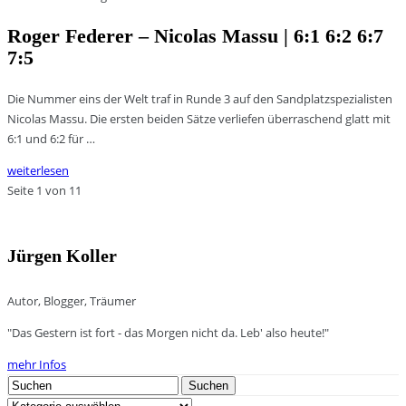
Roger Federer – Nicolas Massu | 6:1 6:2 6:7
7:5
Die Nummer eins der Welt traf in Runde 3 auf den Sandplatzspezialisten
Nicolas Massu. Die ersten beiden Sätze verliefen überraschend glatt mit
6:1 und 6:2 für …
weiterlesen
Seite 1 von 1
1
Jürgen Koller
Autor, Blogger, Träumer
"Das Gestern ist fort - das Morgen nicht da. Leb' also heute!"
mehr Infos
Search
Suchen
for:
Kategorien