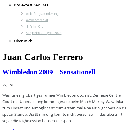
Projekte & Services
Web-Programmierung
WasMachMa.at
Hilfe im Ort
Blogheim.at – (Exit 2022)
Über mich
Juan Carlos Ferrero
Wimbledon 2009 – Sensationell
29
Juni
Was für ein großartiges Turnier Wimbledon doch ist. Der neue Centre
Court mit Überdachung kommt gerade beim Match Murray-Wawrinka
zum Einsatz und ermöglicht so zum ersten mal eine art Night Session zu
später Stunde. Die Stimmung könnte nicht besser sein – das übertrifft
sogar die Nightsession bei den US Open. …